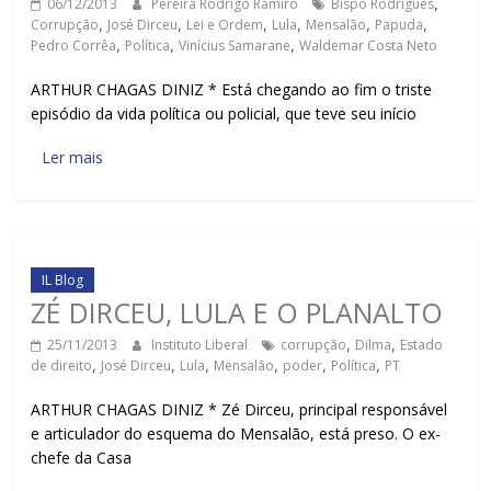
06/12/2013
Pereira Rodrigo Ramiro
Bispo Rodrigues
,
Corrupção
,
José Dirceu
,
Lei e Ordem
,
Lula
,
Mensalão
,
Papuda
,
Pedro Corrêa
,
Política
,
Vinícius Samarane
,
Waldemar Costa Neto
ARTHUR CHAGAS DINIZ * Está chegando ao fim o triste
episódio da vida política ou policial, que teve seu início
Ler mais
IL Blog
ZÉ DIRCEU, LULA E O PLANALTO
25/11/2013
Instituto Liberal
corrupção
,
Dilma
,
Estado
de direito
,
José Dirceu
,
Lula
,
Mensalão
,
poder
,
Política
,
PT
ARTHUR CHAGAS DINIZ * Zé Dirceu, principal responsável
e articulador do esquema do Mensalão, está preso. O ex-
chefe da Casa