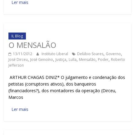
Ler mais
IL Blog
O MENSALÃO
13/11/2012
Instituto Liberal
Delúbio Soares
,
Governo
,
José Dirceu
,
José Genoíno
,
Justiça
,
Lulla
,
Mensalão
,
Poder
,
Roberto
Jefferson
ARTHUR CHAGAS DINIZ* O julgamento e condenação dos
petistas (corruptores ativos), dos banqueiros
(financiadores?), dos montadores da operação (Dirceu,
Marcos
Ler mais