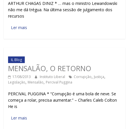
ARTHUR CHAGAS DINIZ * … mas o ministro Lewandowski
não me dá trégua. Na última sessão de julgamento dos
recursos
Ler mais
IL Blog
MENSALÃO, O RETORNO
17/08/2013
Instituto Liberal
Corrupção
,
Justiça
,
Legislação
,
Mensalão
,
Percival Puggina
PERCIVAL PUGGINA * “Corrupção é uma bola de neve. Se
começa a rolar, precisa aumentar.” – Charles Caleb Colton
He is
Ler mais