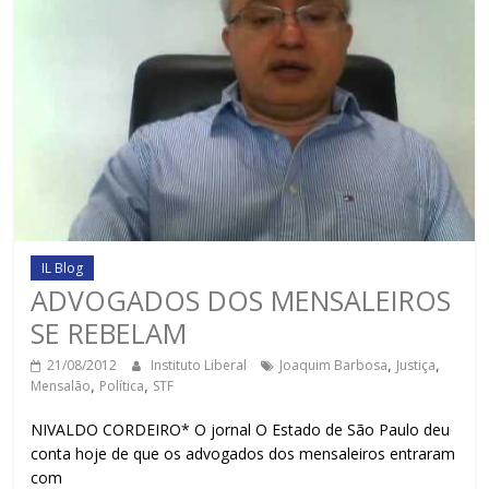
IL Blog
ADVOGADOS DOS MENSALEIROS
SE REBELAM
21/08/2012
Instituto Liberal
Joaquim Barbosa
,
Justiça
,
Mensalão
,
Política
,
STF
NIVALDO CORDEIRO* O jornal O Estado de São Paulo deu
conta hoje de que os advogados dos mensaleiros entraram
com