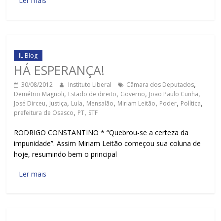
Ler mais
IL Blog
HÁ ESPERANÇA!
30/08/2012
Instituto Liberal
Câmara dos Deputados
,
Demétrio Magnoli
,
Estado de direito
,
Governo
,
João Paulo Cunha
,
José Dirceu
,
Justiça
,
Lula
,
Mensalão
,
Miriam Leitão
,
Poder
,
Política
,
prefeitura de Osasco
,
PT
,
STF
RODRIGO CONSTANTINO * “Quebrou-se a certeza da
impunidade”. Assim Miriam Leitão começou sua coluna de
hoje, resumindo bem o principal
Ler mais