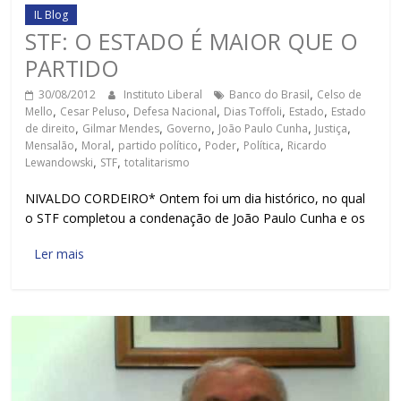
IL Blog
STF: O ESTADO É MAIOR QUE O
PARTIDO
30/08/2012
Instituto Liberal
Banco do Brasil
,
Celso de
Mello
,
Cesar Peluso
,
Defesa Nacional
,
Dias Toffoli
,
Estado
,
Estado
de direito
,
Gilmar Mendes
,
Governo
,
João Paulo Cunha
,
Justiça
,
Mensalão
,
Moral
,
partido político
,
Poder
,
Política
,
Ricardo
Lewandowski
,
STF
,
totalitarismo
NIVALDO CORDEIRO* Ontem foi um dia histórico, no qual
o STF completou a condenação de João Paulo Cunha e os
Ler mais