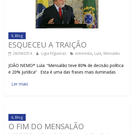
IL Blog
ESQUECEU A TRAIÇÃO
28/04/2014
Ligia Filgueiras
entrevista
,
Lula
,
Mensalão
JOÃO NEMO* Lula: “Mensalão teve 80% de decisão política
e 20% jurídica“ Esta é uma das frases mais iluminadas
Ler mais
IL Blog
O FIM DO MENSALÃO