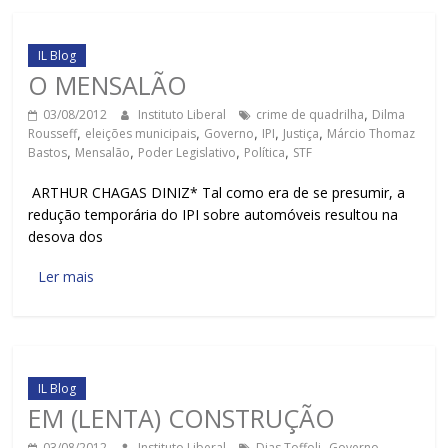
IL Blog
O MENSALÃO
03/08/2012
Instituto Liberal
crime de quadrilha
,
Dilma
Rousseff
,
eleições municipais
,
Governo
,
IPI
,
Justiça
,
Márcio Thomaz
Bastos
,
Mensalão
,
Poder Legislativo
,
Política
,
STF
ARTHUR CHAGAS DINIZ* Tal como era de se presumir, a
redução temporária do IPI sobre automóveis resultou na
desova dos
Ler mais
IL Blog
EM (LENTA) CONSTRUÇÃO
03/08/2012
Instituto Liberal
Dias Toffoli
,
Governo
,