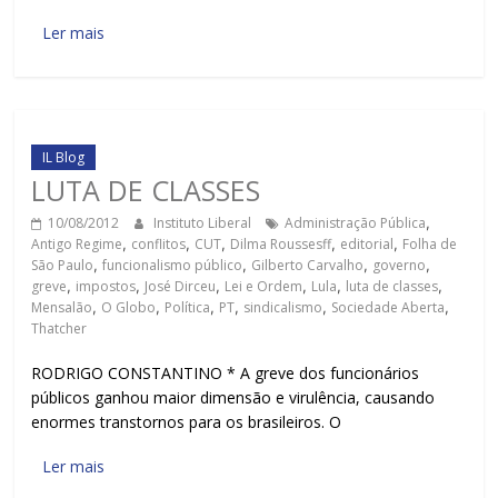
Ler mais
IL Blog
LUTA DE CLASSES
10/08/2012
Instituto Liberal
Administração Pública
,
Antigo Regime
,
conflitos
,
CUT
,
Dilma Roussesff
,
editorial
,
Folha de
São Paulo
,
funcionalismo público
,
Gilberto Carvalho
,
governo
,
greve
,
impostos
,
José Dirceu
,
Lei e Ordem
,
Lula
,
luta de classes
,
Mensalão
,
O Globo
,
Política
,
PT
,
sindicalismo
,
Sociedade Aberta
,
Thatcher
RODRIGO CONSTANTINO * A greve dos funcionários
públicos ganhou maior dimensão e virulência, causando
enormes transtornos para os brasileiros. O
Ler mais