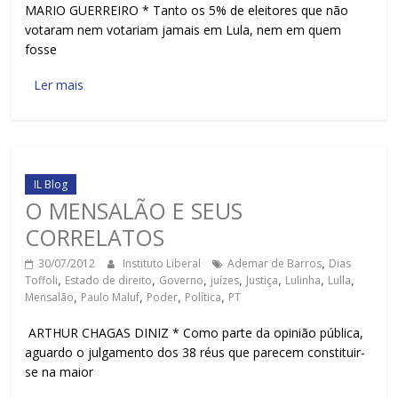
MARIO GUERREIRO * Tanto os 5% de eleitores que não
votaram nem votariam jamais em Lula, nem em quem
fosse
Ler mais
IL Blog
O MENSALÃO E SEUS
CORRELATOS
30/07/2012
Instituto Liberal
Ademar de Barros
,
Dias
Toffoli
,
Estado de direito
,
Governo
,
juízes
,
Justiça
,
Lulinha
,
Lulla
,
Mensalão
,
Paulo Maluf
,
Poder
,
Política
,
PT
ARTHUR CHAGAS DINIZ * Como parte da opinião pública,
aguardo o julgamento dos 38 réus que parecem constituir-
se na maior