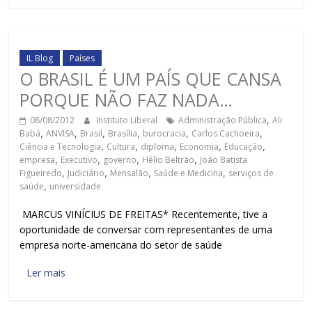
IL Blog
Países
O BRASIL É UM PAÍS QUE CANSA
PORQUE NÃO FAZ NADA…
08/08/2012
Instituto Liberal
Administração Pública
,
Ali
Babá
,
ANVISA
,
Brasil
,
Brasília
,
burocracia
,
Carlos Cachoeira
,
Ciência e Tecnologia
,
Cultura
,
diploma
,
Economia
,
Educação
,
empresa
,
Executivo
,
governo
,
Hélio Beltrão
,
João Batista
Figueiredo
,
Judiciário
,
Mensalão
,
Saúde e Medicina
,
serviços de
saúde
,
universidade
MARCUS VINÍCIUS DE FREITAS* Recentemente, tive a
oportunidade de conversar com representantes de uma
empresa norte-americana do setor de saúde
Ler mais