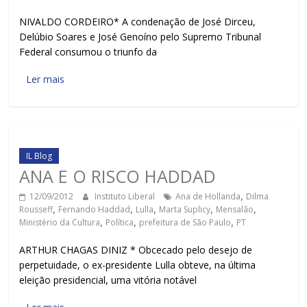
NIVALDO CORDEIRO* A condenação de José Dirceu,
Delúbio Soares e José Genoíno pelo Supremo Tribunal
Federal consumou o triunfo da
Ler mais
IL Blog
ANA E O RISCO HADDAD
12/09/2012
Instituto Liberal
Ana de Hollanda
,
Dilma
Rousseff
,
Fernando Haddad
,
Lulla
,
Marta Suplicy
,
Mensalão
,
Ministério da Cultura
,
Política
,
prefeitura de São Paulo
,
PT
ARTHUR CHAGAS DINIZ * Obcecado pelo desejo de
perpetuidade, o ex-presidente Lulla obteve, na última
eleição presidencial, uma vitória notável