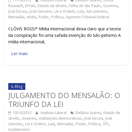
11/10/2012
Instituto Liberal
Delúbio Soares
,
Dilma
Rousseff
,
El País
,
Estado de direito
,
Folha de São Paulo
,
Governo
,
José Dirceu
,
José Genoíno
,
Lei e Ordem
,
Lula
,
lulo-petismo
,
Mensalão
,
mídia
,
Poder
,
Política
,
Supremo Tribunal Federal
CLÓVIS ROSSI* Mídia internacional deixa claro que a teoria
da conspiração foi uma safada invenção do lulo-petismo A
mídia internacional,
Ler mais
IL Blog
JULGAMENTO DO MENSALÃO: O
TRIUNFO DA LEI
10/10/2012
Instituto Liberal
Delúbio Soares
,
Estado de
direito
,
Governo
,
instituições democráticas
,
José Dirceu
,
José
Genoíno
,
Lei e Ordem
,
Lula
,
Mensalão
,
Poder
,
Política
,
STF
,
totalitarismo