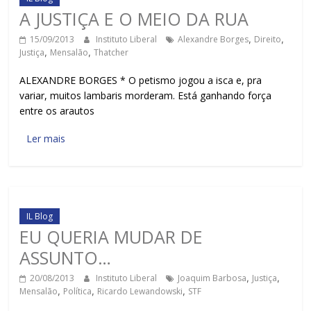
A JUSTIÇA E O MEIO DA RUA
15/09/2013
Instituto Liberal
Alexandre Borges
,
Direito
,
Justiça
,
Mensalão
,
Thatcher
ALEXANDRE BORGES * O petismo jogou a isca e, pra
variar, muitos lambaris morderam. Está ganhando força
entre os arautos
Ler mais
IL Blog
EU QUERIA MUDAR DE
ASSUNTO…
20/08/2013
Instituto Liberal
Joaquim Barbosa
,
Justiça
,
Mensalão
,
Política
,
Ricardo Lewandowski
,
STF