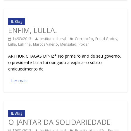
IL Blog
ENFIM, LULLA.
14/03/2013
Instituto Liberal
Corrupção
,
Freud Godoy
,
Lulla
,
Lullinha
,
Marcos Valério
,
Mensalão
,
Poder
ARTHUR CHAGAS DINIZ* No primeiro ano de seu governo,
o presidente Lulla foi obrigado a explicar o súbito
enriquecimento de
Ler mais
IL Blog
O JANTAR DA SOLIDARIEDADE
19/01/2013
Instituto Liberal
Brasília
,
Mensalão
,
Poder
,