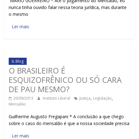
MARIO GUERREIRO * Até o julgamento do Mensalão, eu
nunca tinha ouvido falar nessa teoria jurídica, mas durante
o mesmo
Ler mais
IL Blog
O BRASILEIRO É
ESQUIZOFRÊNICO OU SÓ CARA
DE PAU MESMO?
20/09/2013
Instituto Liberal
Justiça
,
Legislação
,
Mensalão
Guilherme Augusto Fregapani * A conclusão a que chego
sobre o caso do mensalão é que a nossa sociedade precisa
Ler mais