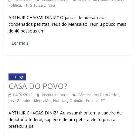
Política
,
PT
,
STF
,
Zé Dirceu
ARTHUR CHAGAS DINIZ* O jantar de adesão aos
condenados petistas, réus do Mensalão, reuniu pouco mais
de 40 pessoas em
Ler mais
IL Blog
CASA DO POVO?
04/01/2013
Instituto Liberal
Câmara dos Deputados
,
José Genoíno
,
Mensalão
,
Notícias
,
Opinião
,
Política
,
PT
ARTHUR CHAGAS DINIZ* Ao assumir ontem a cadeira de
deputado federal, suplente de um petista eleito para a
prefeitura de