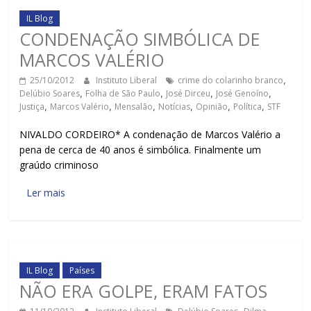
IL Blog
CONDENAÇÃO SIMBÓLICA DE
MARCOS VALÉRIO
25/10/2012
Instituto Liberal
crime do colarinho branco
,
Delúbio Soares
,
Folha de São Paulo
,
José Dirceu
,
José Genoíno
,
Justiça
,
Marcos Valério
,
Mensalão
,
Notícias
,
Opinião
,
Política
,
STF
NIVALDO CORDEIRO* A condenação de Marcos Valério a
pena de cerca de 40 anos é simbólica. Finalmente um
graúdo criminoso
Ler mais
IL Blog
Países
NÃO ERA GOLPE, ERAM FATOS