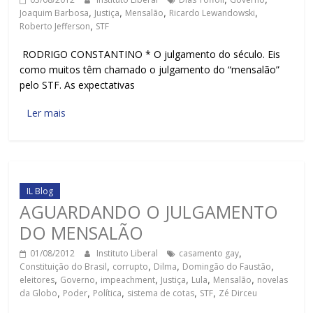
Joaquim Barbosa
,
Justiça
,
Mensalão
,
Ricardo Lewandowski
,
Roberto Jefferson
,
STF
RODRIGO CONSTANTINO * O julgamento do século. Eis
como muitos têm chamado o julgamento do “mensalão”
pelo STF. As expectativas
Ler mais
IL Blog
AGUARDANDO O JULGAMENTO
DO MENSALÃO
01/08/2012
Instituto Liberal
casamento gay
,
Constituição do Brasil
,
corrupto
,
Dilma
,
Domingão do Faustão
,
eleitores
,
Governo
,
impeachment
,
Justiça
,
Lula
,
Mensalão
,
novelas
da Globo
,
Poder
,
Política
,
sistema de cotas
,
STF
,
Zé Dirceu