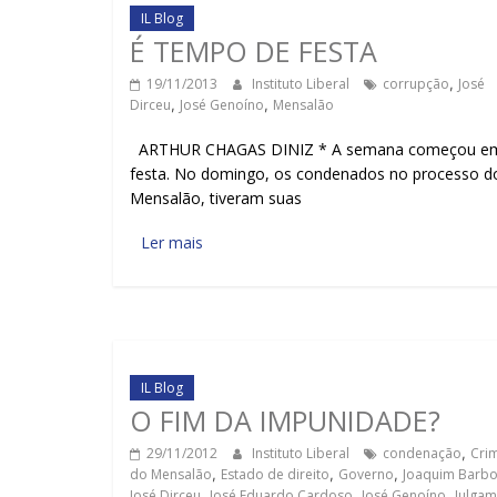
IL Blog
É TEMPO DE FESTA
19/11/2013
Instituto Liberal
corrupção
,
José
Dirceu
,
José Genoíno
,
Mensalão
ARTHUR CHAGAS DINIZ * A semana começou e
festa. No domingo, os condenados no processo d
Mensalão, tiveram suas
Ler mais
IL Blog
O FIM DA IMPUNIDADE?
29/11/2012
Instituto Liberal
condenação
,
Cri
do Mensalão
,
Estado de direito
,
Governo
,
Joaquim Barb
José Dirceu
,
José Eduardo Cardoso
,
José Genoíno
,
Julga