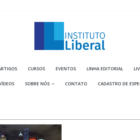
Instituto
ARTIGOS
CURSOS
EVENTOS
LINHA EDITORIAL
LI
Liberal
VÍDEOS
SOBRE NÓS
CONTATO
CADASTRO DE ESPE
Você
é
a
parte
mais
importante
da