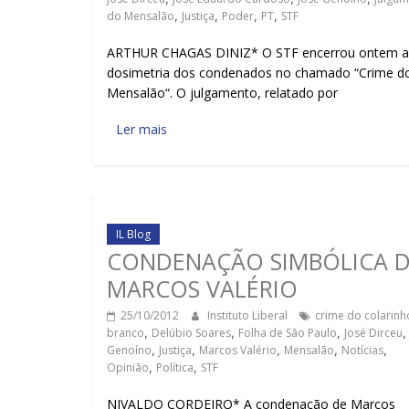
do Mensalão
,
Justiça
,
Poder
,
PT
,
STF
ARTHUR CHAGAS DINIZ* O STF encerrou ontem a
dosimetria dos condenados no chamado “Crime d
Mensalão“. O julgamento, relatado por
Ler mais
IL Blog
CONDENAÇÃO SIMBÓLICA 
MARCOS VALÉRIO
25/10/2012
Instituto Liberal
crime do colarinh
branco
,
Delúbio Soares
,
Folha de São Paulo
,
José Dirceu
Genoíno
,
Justiça
,
Marcos Valério
,
Mensalão
,
Notícias
,
Opinião
,
Política
,
STF
NIVALDO CORDEIRO* A condenação de Marcos