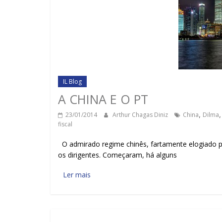
IL Blog
A CHINA E O PT
23/01/2014
Arthur Chagas Diniz
China
,
Dilma
fiscal
O admirado regime chinês, fartamente elogiado 
os dirigentes. Começaram, há alguns
Ler mais