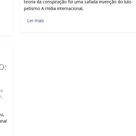
teoria da conspiração foi uma safada invenção do lulo-
petismo A mídia internacional,
Ler mais
O:
sé
r
,
u,
unal