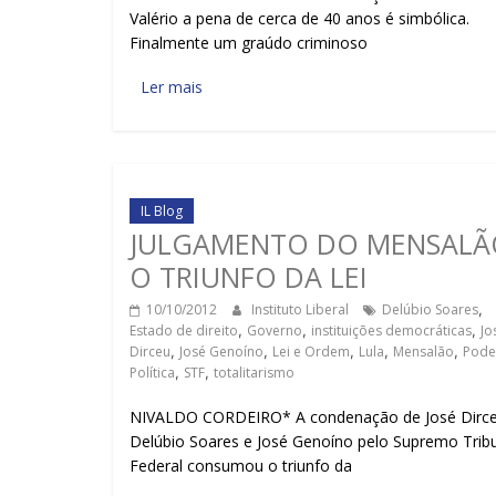
Valério a pena de cerca de 40 anos é simbólica.
Finalmente um graúdo criminoso
Ler mais
IL Blog
JULGAMENTO DO MENSALÃ
O TRIUNFO DA LEI
10/10/2012
Instituto Liberal
Delúbio Soares
,
Estado de direito
,
Governo
,
instituições democráticas
,
Jo
Dirceu
,
José Genoíno
,
Lei e Ordem
,
Lula
,
Mensalão
,
Pode
Política
,
STF
,
totalitarismo
NIVALDO CORDEIRO* A condenação de José Dirce
Delúbio Soares e José Genoíno pelo Supremo Trib
Federal consumou o triunfo da