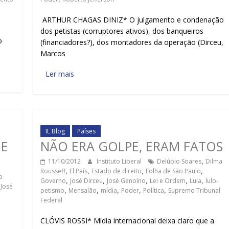
ARTHUR CHAGAS DINIZ* O julgamento e condenação
dos petistas (corruptores ativos), dos banqueiros
o
(financiadores?), dos montadores da operação (Dirceu,
Marcos
Ler mais
IL Blog
Países
DE
NÃO ERA GOLPE, ERAM FATOS
11/10/2012
Instituto Liberal
Delúbio Soares
,
Dilma
Rousseff
,
El País
,
Estado de direito
,
Folha de São Paulo
,
o
Governo
,
José Dirceu
,
José Genoíno
,
Lei e Ordem
,
Lula
,
lulo-
,
José
petismo
,
Mensalão
,
mídia
,
Poder
,
Política
,
Supremo Tribunal
Federal
CLÓVIS ROSSI* Mídia internacional deixa claro que a