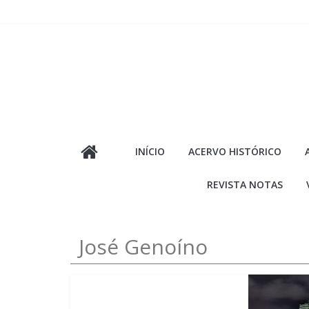
Pular
para
o
conteúdo
INÍCIO
ACERVO HISTÓRICO
REVISTA NOTAS
José Genoíno