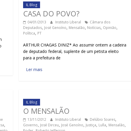
IL Blog
CASA DO POVO?
04/01/2013
Instituto Liberal
Câmara dos
Deputados
,
José Genoíno
,
Mensalão
,
Notícias
,
Opinião
,
Política
,
PT
m
ARTHUR CHAGAS DINIZ* Ao assumir ontem a cadeira
o
de deputado federal, suplente de um petista eleito
para a prefeitura de
Ler mais
IL Blog
O MENSALÃO
me
13/11/2012
Instituto Liberal
Delúbio Soares
,
osa
,
Governo
,
José Dirceu
,
José Genoíno
,
Justiça
,
Lulla
,
Mensalão
,
mento
Poder
,
Roberto Jefferson