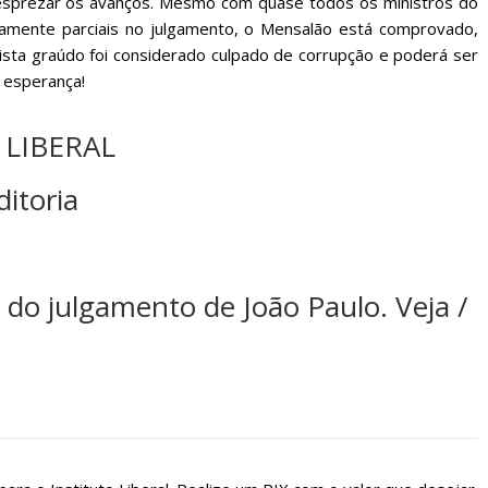
desprezar os avanços. Mesmo com quase todos os ministros do
ramente parciais no julgamento, o Mensalão está comprovado,
tista graúdo foi considerado culpado de corrupção e poderá ser
 esperança!
 LIBERAL
.
ditoria
 do julgamento de João Paulo
. Veja /