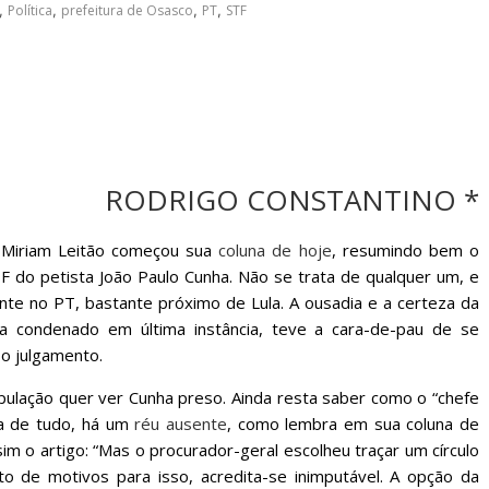
sociedade.
,
Política
,
prefeitura de Osasco
,
PT
,
STF
RODRIGO CONSTANTINO *
m Miriam Leitão começou sua
coluna de hoje
, resumindo bem o
STF do petista João Paulo Cunha. Não se trata de qualquer um, e
ente no PT, bastante próximo de Lula. A ousadia e a certeza da
a condenado em última instância, teve a cara-de-pau de se
 o julgamento.
opulação quer ver Cunha preso. Ainda resta saber como o “chefe
ima de tudo, há um
réu ausente
, como lembra em sua coluna de
im o artigo: “Mas o procurador-geral escolheu traçar um círculo
 de motivos para isso, acredita-se inimputável. A opção da