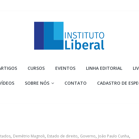
Instituto
ARTIGOS
CURSOS
EVENTOS
LINHA EDITORIAL
LI
Liberal
VÍDEOS
SOBRE NÓS
CONTATO
CADASTRO DE ESPE
Você
é
a
parte
mais
importante
da
tados
,
Demétrio Magnoli
,
Estado de direito
,
Governo
,
João Paulo Cunha
,