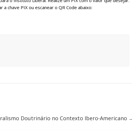
ara o Instituto Liberal. Realize um PIX com o valor que desejar.
r a chave PIX ou escanear o QR Code abaixo:
eralismo Doutrinário no Contexto Ibero-Americano