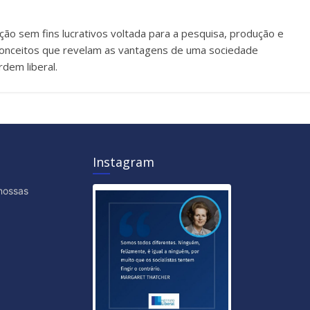
uição sem fins lucrativos voltada para a pesquisa, produção e
e conceitos que revelam as vantagens de uma sociedade
dem liberal.
Instagram
nossas