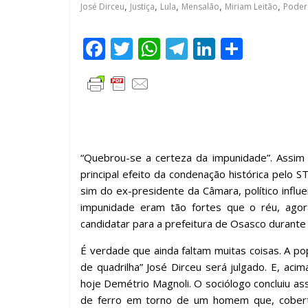
José Dirceu
,
Justiça
,
Lula
,
Mensalão
,
Miriam Leitão
,
Poder
F
T
W
T
Li
C
ac
w
h
el
n
o
e
itt
at
e
k
m
b
er
s
gr
e
p
o
A
a
dI
ar
o
p
m
n
til
“Quebrou-se a certeza da impunidade”. Assi
k
p
h
principal efeito da condenação histórica pelo 
sim do ex-presidente da Câmara, político influ
ar
impunidade eram tão fortes que o réu, agor
candidatar para a prefeitura de Osasco durante
É verdade que ainda faltam muitas coisas. A p
de quadrilha” José Dirceu será julgado. E, ac
hoje Demétrio Magnoli. O sociólogo concluiu ass
de ferro em torno de um homem que, coberto