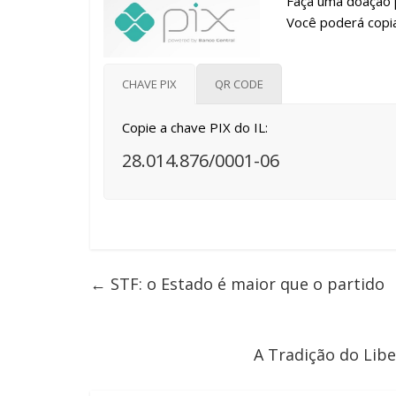
Faça uma doação p
Você poderá copia
CHAVE PIX
QR CODE
Copie a chave PIX do IL:
28.014.876/0001-06
←
STF: o Estado é maior que o partido
A Tradição do Lib