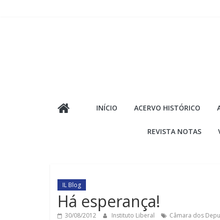
Pular
para
o
conteúdo
INÍCIO
ACERVO HISTÓRICO
REVISTA NOTAS
IL Blog
Há esperança!
30/08/2012
Instituto Liberal
Câmara dos Depu