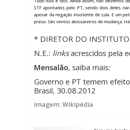
Tudo isso é fato. Ainda assim, não devemos 
STF apontados pelo PT, sendo dois deles cla
apesar da negação insistente de Lula. E um pe
preso. São ventos alvissareiros de mudança. Há
* DIRETOR DO INSTITUTO
N.E.:
links
acrescidos pela e
Mensalão
, saiba mais:
Governo e PT temem efeito
Brasil, 30.08.2012
imagem: Wikipédia