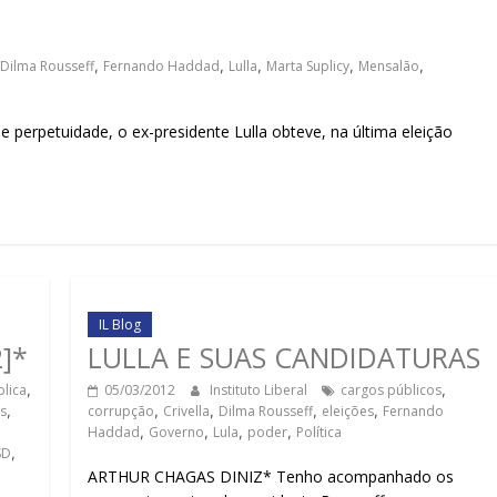
sociedade.
Dilma Rousseff
,
Fernando Haddad
,
Lulla
,
Marta Suplicy
,
Mensalão
,
erpetuidade, o ex-presidente Lulla obteve, na última eleição
IL Blog
]*
LULLA E SUAS CANDIDATURAS
lica
,
05/03/2012
Instituto Liberal
cargos públicos
,
is
,
corrupção
,
Crivella
,
Dilma Rousseff
,
eleições
,
Fernando
Haddad
,
Governo
,
Lula
,
poder
,
Política
SD
,
ARTHUR CHAGAS DINIZ* Tenho acompanhado os