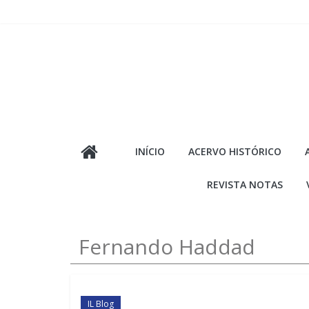
Pular
para
o
conteúdo
INÍCIO
ACERVO HISTÓRICO
REVISTA NOTAS
Fernando Haddad
IL Blog