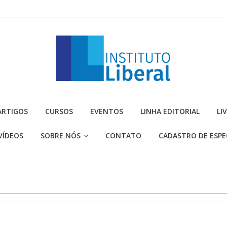
Instituto
ARTIGOS
CURSOS
EVENTOS
LINHA EDITORIAL
LI
Liberal
VÍDEOS
SOBRE NÓS
CONTATO
CADASTRO DE ESPE
Você
é
a
parte
mais
importante
da