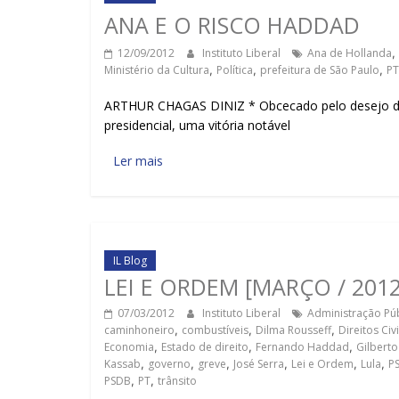
ANA E O RISCO HADDAD
12/09/2012
Instituto Liberal
Ana de Hollanda
,
Ministério da Cultura
,
Política
,
prefeitura de São Paulo
,
PT
ARTHUR CHAGAS DINIZ * Obcecado pelo desejo de p
presidencial, uma vitória notável
Ler mais
IL Blog
LEI E ORDEM [MARÇO / 2012
07/03/2012
Instituto Liberal
Administração Púb
caminhoneiro
,
combustíveis
,
Dilma Rousseff
,
Direitos Civ
Economia
,
Estado de direito
,
Fernando Haddad
,
Gilberto
Kassab
,
governo
,
greve
,
José Serra
,
Lei e Ordem
,
Lula
,
P
PSDB
,
PT
,
trânsito