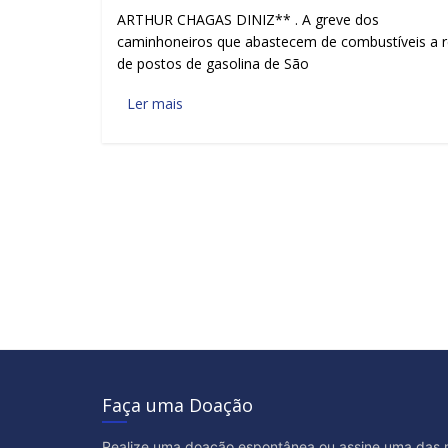
ARTHUR CHAGAS DINIZ** . A greve dos
caminhoneiros que abastecem de combustíveis a 
de postos de gasolina de São
Ler mais
Faça uma Doação
Realize uma doação espontânea ou assine uma das 