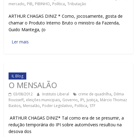
mercado
,
PIB
,
PIBINHO
,
Política
,
Tributação
ARTHUR CHAGAS DINIZ * Como, jocosamente, gosta de
chamar o Produto Interno Bruto o ministro da Fazenda,
Guido Mantega, (o
Ler mais
IL Blog
O MENSALÃO
03/08/2012
Instituto Liberal
crime de quadrilha
,
Dilma
Rousseff
,
eleições municipais
,
Governo
,
IPI
,
Justiça
,
Márcio Thomaz
Bastos
,
Mensalão
,
Poder Legislativo
,
Política
,
STF
ARTHUR CHAGAS DINIZ* Tal como era de se presumir, a
redução temporária do IPI sobre automóveis resultou na
desova dos