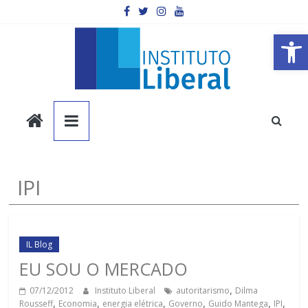
Pular
para
o
Barra de Ferramentas Aberta
conteúdo
Instituto
Liberal
Você
IPI
é
a
parte
mais
IL Blog
importante
EU SOU O MERCADO
da
07/12/2012
Instituto Liberal
autoritarismo
,
Dilma
sociedade.
Rousseff
,
Economia
,
energia elétrica
,
Governo
,
Guido Mantega
,
IPI
,