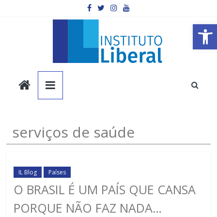
Pular
para
o
Barra de Ferramentas Aberta
conteúdo
Instituto
Liberal
Você
serviços de saúde
é
a
parte
mais
IL Blog
Países
importante
O BRASIL É UM PAÍS QUE CANSA
da
PORQUE NÃO FAZ NADA…
sociedade.