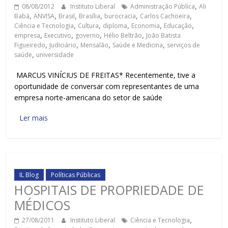
08/08/2012
Instituto Liberal
Administração Pública
,
Ali
Babá
,
ANVISA
,
Brasil
,
Brasília
,
burocracia
,
Carlos Cachoeira
,
Ciência e Tecnologia
,
Cultura
,
diploma
,
Economia
,
Educação
,
empresa
,
Executivo
,
governo
,
Hélio Beltrão
,
João Batista
Figueiredo
,
Judiciário
,
Mensalão
,
Saúde e Medicina
,
serviços de
saúde
,
universidade
MARCUS VINÍCIUS DE FREITAS* Recentemente, tive a
oportunidade de conversar com representantes de uma
empresa norte-americana do setor de saúde
Ler mais
IL Blog
Políticas Públicas
HOSPITAIS DE PROPRIEDADE DE
MÉDICOS
27/08/2011
Instituto Liberal
Ciência e Tecnologia
,