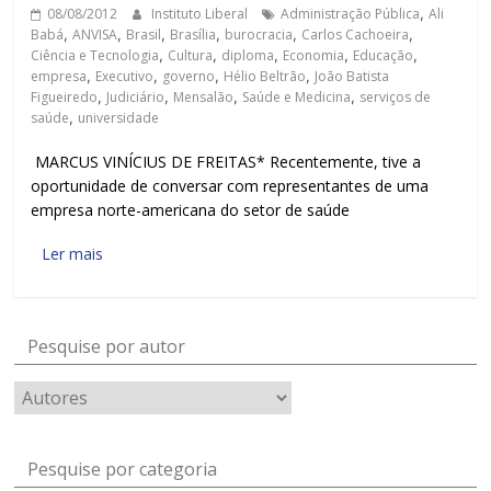
08/08/2012
Instituto Liberal
Administração Pública
,
Ali
Babá
,
ANVISA
,
Brasil
,
Brasília
,
burocracia
,
Carlos Cachoeira
,
Ciência e Tecnologia
,
Cultura
,
diploma
,
Economia
,
Educação
,
empresa
,
Executivo
,
governo
,
Hélio Beltrão
,
João Batista
Figueiredo
,
Judiciário
,
Mensalão
,
Saúde e Medicina
,
serviços de
saúde
,
universidade
MARCUS VINÍCIUS DE FREITAS* Recentemente, tive a
oportunidade de conversar com representantes de uma
empresa norte-americana do setor de saúde
Ler mais
Pesquise por autor
Pesquise por categoria