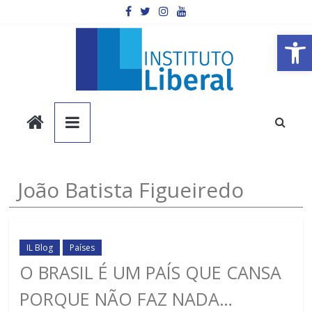
Pular
para
o
Barra de Ferramentas Aberta
conteúdo
Instituto
Liberal
Você
João Batista Figueiredo
é
a
parte
mais
IL Blog
Países
importante
O BRASIL É UM PAÍS QUE CANSA
da
PORQUE NÃO FAZ NADA…
sociedade.