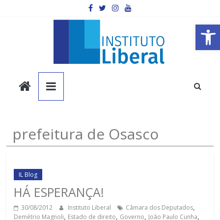
Pular
para
o
Barra de Ferramentas Aberta
conteúdo
Instituto
Liberal
Você
prefeitura de Osasco
é
a
parte
mais
IL Blog
importante
HÁ ESPERANÇA!
da
30/08/2012
Instituto Liberal
Câmara dos Deputados
,
sociedade.
Demétrio Magnoli
,
Estado de direito
,
Governo
,
João Paulo Cunha
,