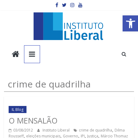
Pular
para
o
Barra de Ferramentas Aberta
conteúdo
Instituto
Liberal
Você
crime de quadrilha
é
a
parte
mais
IL Blog
importante
O MENSALÃO
da
03/08/2012
Instituto Liberal
crime de quadrilha
,
Dilma
sociedade.
Rousseff
,
eleições municipais
,
Governo
,
IPI
,
Justiça
,
Márcio Thomaz