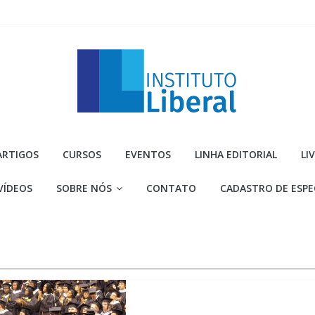
Instituto
ARTIGOS
CURSOS
EVENTOS
LINHA EDITORIAL
LI
Liberal
VÍDEOS
SOBRE NÓS
CONTATO
CADASTRO DE ESPE
Você
é
a
parte
mais
importante
da