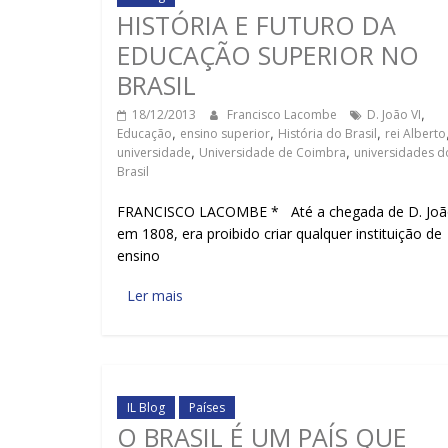
HISTÓRIA E FUTURO DA
EDUCAÇÃO SUPERIOR NO
BRASIL
18/12/2013
Francisco Lacombe
D. João VI
,
Educação
,
ensino superior
,
História do Brasil
,
rei Alberto
universidade
,
Universidade de Coimbra
,
universidades d
Brasil
FRANCISCO LACOMBE * Até a chegada de D. João
em 1808, era proibido criar qualquer instituição de
ensino
Ler mais
IL Blog
Países
O BRASIL É UM PAÍS QUE