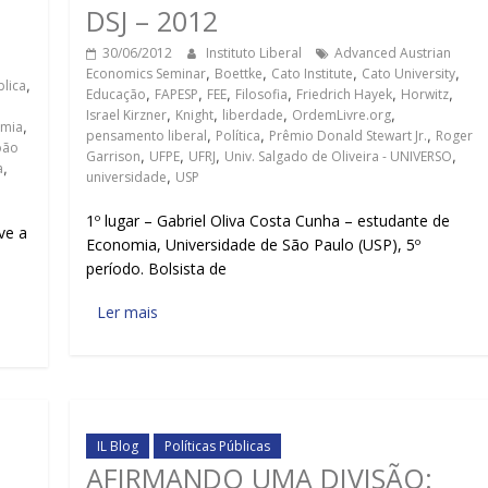
DSJ – 2012
30/06/2012
Instituto Liberal
Advanced Austrian
Economics Seminar
,
Boettke
,
Cato Institute
,
Cato University
,
lica
,
Educação
,
FAPESP
,
FEE
,
Filosofia
,
Friedrich Hayek
,
Horwitz
,
Israel Kirzner
,
Knight
,
liberdade
,
OrdemLivre.org
,
mia
,
pensamento liberal
,
Política
,
Prêmio Donald Stewart Jr.
,
Roger
oão
Garrison
,
UFPE
,
UFRJ
,
Univ. Salgado de Oliveira - UNIVERSO
,
a
,
universidade
,
USP
1º lugar – Gabriel Oliva Costa Cunha – estudante de
ve a
Economia, Universidade de São Paulo (USP), 5º
período. Bolsista de
Ler mais
IL Blog
Políticas Públicas
AFIRMANDO UMA DIVISÃO: