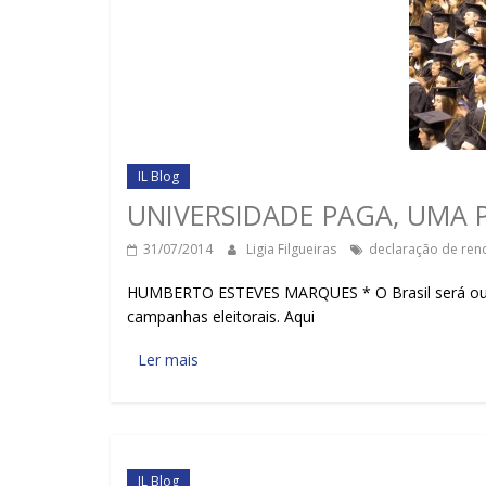
IL Blog
UNIVERSIDADE PAGA, UMA 
31/07/2014
Ligia Filgueiras
declaração de ren
HUMBERTO ESTEVES MARQUES * O Brasil será outro
campanhas eleitorais. Aqui
Ler mais
IL Blog