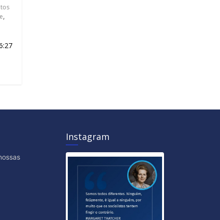
itos
e
,
6:27
Instagram
nossas