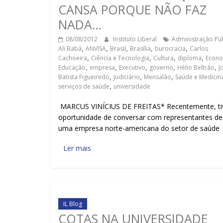
CANSA PORQUE NÃO FAZ
NADA…
08/08/2012
Instituto Liberal
Administração Púb
Ali Babá
,
ANVISA
,
Brasil
,
Brasília
,
burocracia
,
Carlos
Cachoeira
,
Ciência e Tecnologia
,
Cultura
,
diploma
,
Econo
Educação
,
empresa
,
Executivo
,
governo
,
Hélio Beltrão
,
J
Batista Figueiredo
,
Judiciário
,
Mensalão
,
Saúde e Medicin
serviços de saúde
,
universidade
MARCUS VINÍCIUS DE FREITAS* Recentemente, ti
oportunidade de conversar com representantes de
uma empresa norte-americana do setor de saúde
Ler mais
IL Blog
COTAS NA UNIVERSIDADE