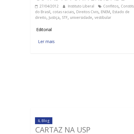
27/04/2012
Instituto Liberal
Conflitos
,
Constit
do Brasil
,
cotas raciais
,
Direitos Civis
,
ENEM
,
Estado de
direito
,
Justiça
,
STF
,
universidade
,
vestibular
Editorial
Ler mais
IL Blog
CARTAZ NA USP