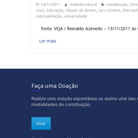
14/11/2011
Instituto Liberal
constituição
,
Dire
Civis
,
Educação
,
Estado de direito
,
Lei e Ordem
,
liberdad
representação
,
universidade
fonte: VEJA / Reinaldo Azevedo – 13/11/2011 às 
Ler mais
Faça uma Doação
Realize uma doação espontânea ou assine uma das 
modalidades de contribuição.
Doar