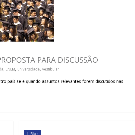
sociedade.
PROPOSTA PARA DISCUSSÃO
da
,
ENEM
,
universidade
,
vestibular
 país se e quando assuntos relevantes forem discutidos nas
IL Blog