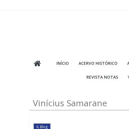
Pular
para
o
conteúdo
INÍCIO
ACERVO HISTÓRICO
REVISTA NOTAS
Vinícius Samarane
IL Blog