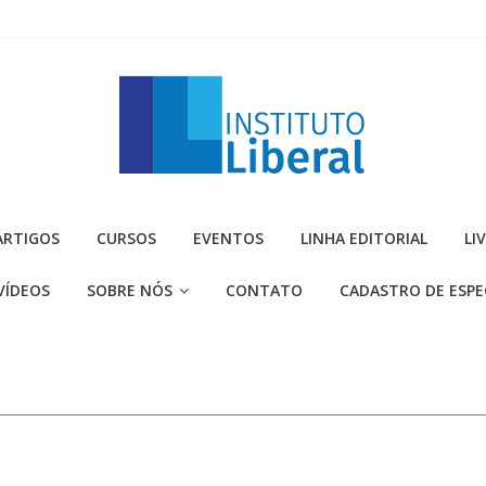
Instituto
ARTIGOS
CURSOS
EVENTOS
LINHA EDITORIAL
LI
Liberal
VÍDEOS
SOBRE NÓS
CONTATO
CADASTRO DE ESPE
Você
é
a
parte
mais
importante
da