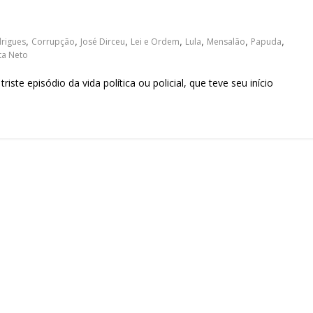
sociedade.
rigues
,
Corrupção
,
José Dirceu
,
Lei e Ordem
,
Lula
,
Mensalão
,
Papuda
,
ta Neto
e episódio da vida política ou policial, que teve seu início