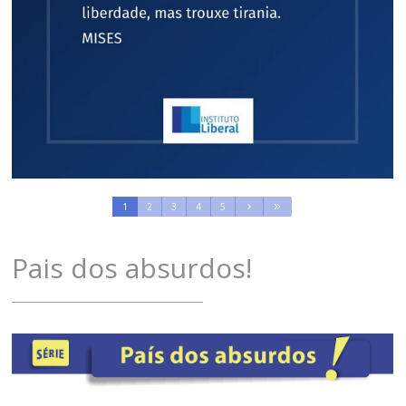
1
2
3
4
5
Pais dos absurdos!