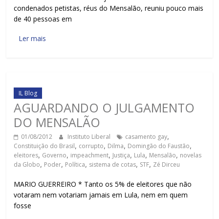
condenados petistas, réus do Mensalão, reuniu pouco mais
de 40 pessoas em
Ler mais
IL Blog
AGUARDANDO O JULGAMENTO
DO MENSALÃO
01/08/2012
Instituto Liberal
casamento gay
,
Constituição do Brasil
,
corrupto
,
Dilma
,
Domingão do Faustão
,
eleitores
,
Governo
,
impeachment
,
Justiça
,
Lula
,
Mensalão
,
novelas
da Globo
,
Poder
,
Política
,
sistema de cotas
,
STF
,
Zé Dirceu
MARIO GUERREIRO * Tanto os 5% de eleitores que não
votaram nem votariam jamais em Lula, nem em quem
fosse