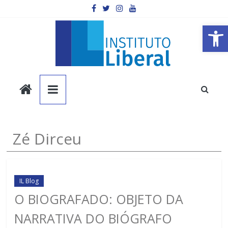
Pular
para
o
Barra de Ferramentas Aberta
conteúdo
Instituto
Liberal
Você
Zé Dirceu
é
a
parte
mais
IL Blog
importante
O BIOGRAFADO: OBJETO DA
da
NARRATIVA DO BIÓGRAFO
sociedade.