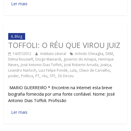
Ler mais
IL Blog
TOFFOLI: O RÉU QUE VIROU JUIZ
14/07/2012
Instituto Liberal
Arlindo Chinaglia
,
DEM
,
Dilma Rousseff
,
Diogo Mainardi
,
governo do Amapá
,
Henrique
Neves
,
José Antonio Dias Toffoli
,
José Roberto Arruda
,
Justiça
,
Leandro Narloch
,
Luiz Felipe Pondé
,
Lula
,
Olavo de Carvalho
,
poder
,
Política
,
PT
,
réu
,
STF
,
Zé Dirceu
MARIO GUERREIRO * Encontrei na Internet esta breve
biografia fornecida por uma fonte confiável. Nome: José
Antonio Dias Toffoli. Profissão
Ler mais