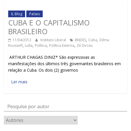
IL Blog
Países
CUBA E O CAPITALISMO
BRASILEIRO
11/04/2012
Instituto Liberal
BNDES
,
Cuba
,
Dilma
Rousseff
,
Lulla
,
Política
,
Política Externa
,
Zé Dirceu
ARTHUR CHAGAS DINIZ* São expressivas as
manifestações dos últimos três governantes brasileiros em
relação a Cuba. Os dois (2) governos
Ler mais
Pesquise por autor