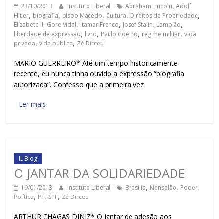
23/10/2013
Instituto Liberal
Abraham Lincoln
,
Adolf
Hitler
,
biografia
,
bispo Macedo
,
Cultura
,
Direitos de Propriedade
,
Elizabete II
,
Gore Vidal
,
Itamar Franco
,
Josef Stalin
,
Lampião
,
liberdade de expressão
,
livro
,
Paulo Coelho
,
regime militar
,
vida
privada
,
vida pública
,
Zé Dirceu
MARIO GUERREIRO* Até um tempo historicamente
recente, eu nunca tinha ouvido a expressão “biografia
autorizada”. Confesso que a primeira vez
Ler mais
IL Blog
O JANTAR DA SOLIDARIEDADE
19/01/2013
Instituto Liberal
Brasília
,
Mensalão
,
Poder
,
Política
,
PT
,
STF
,
Zé Dirceu
ARTHUR CHAGAS DINIZ* O jantar de adesão aos