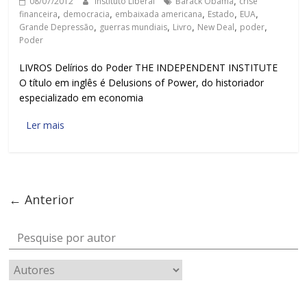
08/07/2012
Instituto Liberal
Barack Obama
,
crise
financeira
,
democracia
,
embaixada americana
,
Estado
,
EUA
,
Grande Depressão
,
guerras mundiais
,
Livro
,
New Deal
,
poder
,
Poder
LIVROS Delírios do Poder THE INDEPENDENT INSTITUTE
O título em inglês é Delusions of Power, do historiador
especializado em economia
Ler mais
← Anterior
Pesquise por autor