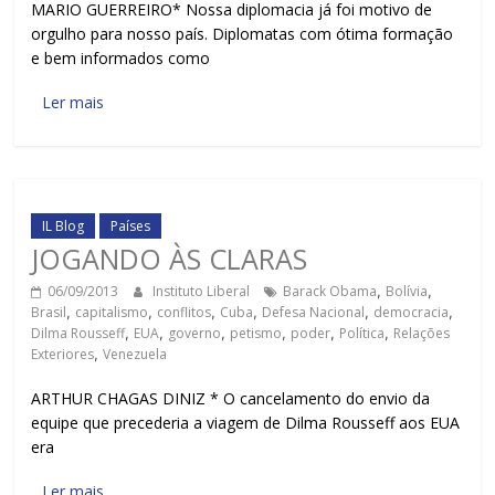
MARIO GUERREIRO* Nossa diplomacia já foi motivo de
orgulho para nosso país. Diplomatas com ótima formação
e bem informados como
Ler mais
IL Blog
Países
JOGANDO ÀS CLARAS
06/09/2013
Instituto Liberal
Barack Obama
,
Bolívia
,
Brasil
,
capitalismo
,
conflitos
,
Cuba
,
Defesa Nacional
,
democracia
,
Dilma Rousseff
,
EUA
,
governo
,
petismo
,
poder
,
Política
,
Relações
Exteriores
,
Venezuela
ARTHUR CHAGAS DINIZ * O cancelamento do envio da
equipe que precederia a viagem de Dilma Rousseff aos EUA
era
Ler mais