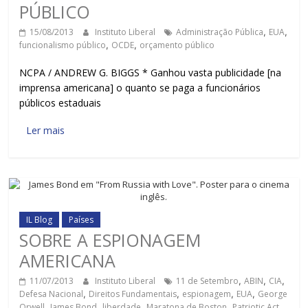
PÚBLICO
15/08/2013
Instituto Liberal
Administração Pública
,
EUA
,
funcionalismo público
,
OCDE
,
orçamento público
NCPA / ANDREW G. BIGGS * Ganhou vasta publicidade [na
imprensa americana] o quanto se paga a funcionários
públicos estaduais
Ler mais
IL Blog
Países
SOBRE A ESPIONAGEM
AMERICANA
11/07/2013
Instituto Liberal
11 de Setembro
,
ABIN
,
CIA
,
Defesa Nacional
,
Direitos Fundamentais
,
espionagem
,
EUA
,
George
Orwell
,
James Bond
,
liberdade
,
Maratona de Boston
,
Patriotic Act
,