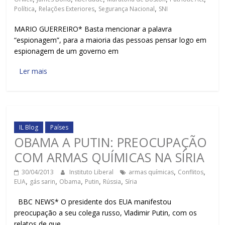
Política
,
Relações Exteriores
,
Segurança Nacional
,
SNI
MARIO GUERREIRO* Basta mencionar a palavra
“espionagem”, para a maioria das pessoas pensar logo em
espionagem de um governo em
Ler mais
IL Blog
Países
OBAMA A PUTIN: PREOCUPAÇÃO
COM ARMAS QUÍMICAS NA SÍRIA
30/04/2013
Instituto Liberal
armas químicas
,
Conflitos
,
EUA
,
gás sarin
,
Obama
,
Putin
,
Rússia
,
Síria
BBC NEWS* O presidente dos EUA manifestou
preocupação a seu colega russo, Vladimir Putin, com os
relatos de que