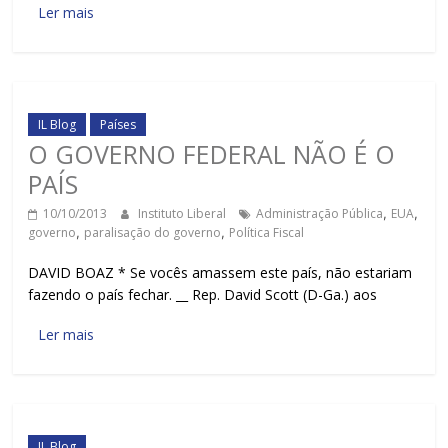
Ler mais
IL Blog
Países
O GOVERNO FEDERAL NÃO É O
PAÍS
10/10/2013
Instituto Liberal
Administração Pública
,
EUA
,
governo
,
paralisação do governo
,
Política Fiscal
DAVID BOAZ * Se vocês amassem este país, não estariam
fazendo o país fechar. __ Rep. David Scott (D-Ga.) aos
Ler mais
IL Blog