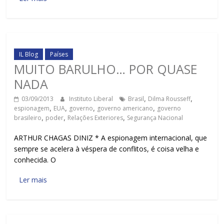
IL Blog
Países
MUITO BARULHO… POR QUASE
NADA
03/09/2013
Instituto Liberal
Brasil
,
Dilma Rousseff
,
espionagem
,
EUA
,
governo
,
governo americano
,
governo
brasileiro
,
poder
,
Relações Exteriores
,
Segurança Nacional
ARTHUR CHAGAS DINIZ * A espionagem internacional, que
sempre se acelera à véspera de conflitos, é coisa velha e
conhecida. O
Ler mais