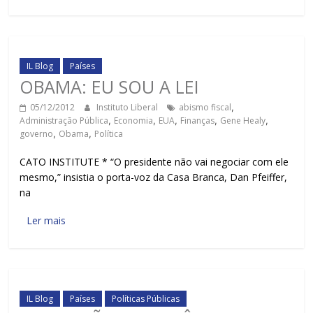
IL Blog
Países
OBAMA: EU SOU A LEI
05/12/2012
Instituto Liberal
abismo fiscal
,
Administração Pública
,
Economia
,
EUA
,
Finanças
,
Gene Healy
,
governo
,
Obama
,
Política
CATO INSTITUTE * “O presidente não vai negociar com ele
mesmo,” insistia o porta-voz da Casa Branca, Dan Pfeiffer,
na
Ler mais
IL Blog
Países
Políticas Públicas