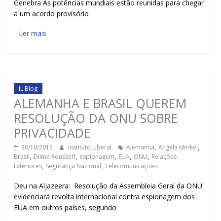
Genebra As potências mundiais estão reunidas para chegar
a um acordo provisório
Ler mais
IL Blog
ALEMANHA E BRASIL QUEREM
RESOLUÇÃO DA ONU SOBRE
PRIVACIDADE
30/10/2013
Instituto Liberal
Alemanha
,
Angela Merkel
,
Brasil
,
Dilma Rousseff
,
espionagem
,
EUA
,
ONU
,
Relações
Exteriores
,
Segurança Nacional
,
Telecomunicações
Deu na Aljazeera: Resolução da Assembleia Geral da ONU
evidenciará revolta internacional contra espionagem dos
EUA em outros países, segundo