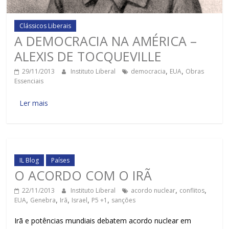
Clássicos Liberais
A DEMOCRACIA NA AMÉRICA –
ALEXIS DE TOCQUEVILLE
29/11/2013
Instituto Liberal
democracia
,
EUA
,
Obras
Essenciais
Ler mais
IL Blog
Países
O ACORDO COM O IRÃ
22/11/2013
Instituto Liberal
acordo nuclear
,
conflitos
,
EUA
,
Genebra
,
Irã
,
Israel
,
P5 +1
,
sanções
Irã e potências mundiais debatem acordo nuclear em