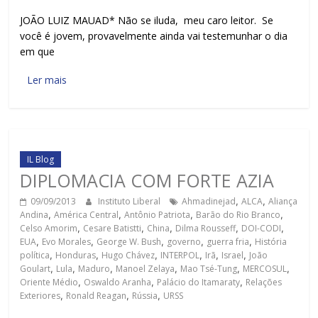
JOÃO LUIZ MAUAD* Não se iluda, meu caro leitor. Se
você é jovem, provavelmente ainda vai testemunhar o dia
em que
Ler mais
IL Blog
DIPLOMACIA COM FORTE AZIA
09/09/2013
Instituto Liberal
Ahmadinejad
,
ALCA
,
Aliança
Andina
,
América Central
,
Antônio Patriota
,
Barão do Rio Branco
,
Celso Amorim
,
Cesare Batistti
,
China
,
Dilma Rousseff
,
DOI-CODI
,
EUA
,
Evo Morales
,
George W. Bush
,
governo
,
guerra fria
,
História
política
,
Honduras
,
Hugo Chávez
,
INTERPOL
,
Irã
,
Israel
,
João
Goulart
,
Lula
,
Maduro
,
Manoel Zelaya
,
Mao Tsé-Tung
,
MERCOSUL
,
Oriente Médio
,
Oswaldo Aranha
,
Palácio do Itamaraty
,
Relações
Exteriores
,
Ronald Reagan
,
Rússia
,
URSS