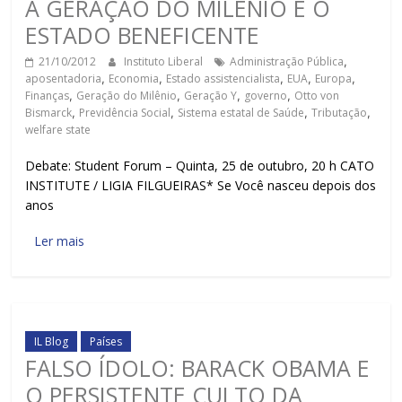
A GERAÇÃO DO MILÊNIO E O
ESTADO BENEFICENTE
21/10/2012
Instituto Liberal
Administração Pública
,
aposentadoria
,
Economia
,
Estado assistencialista
,
EUA
,
Europa
,
Finanças
,
Geração do Milênio
,
Geração Y
,
governo
,
Otto von
Bismarck
,
Previdência Social
,
Sistema estatal de Saúde
,
Tributação
,
welfare state
Debate: Student Forum – Quinta, 25 de outubro, 20 h CATO
INSTITUTE / LIGIA FILGUEIRAS* Se Você nasceu depois dos
anos
Ler mais
IL Blog
Países
FALSO ÍDOLO: BARACK OBAMA E
O PERSISTENTE CULTO DA