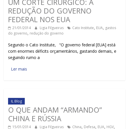
UM CORTE CIRÚRGICO: A
REDUÇÃO DO GOVERNO
FEDERAL NOS EUA
21/01/2014
Ligia Filgueiras
Cato Institute
,
EUA
,
gastos
do governo
,
redução do governo
Segundo o Cato Institute, “O governo federal [EUA] está
com enormes déficits orçamentários, gastando demais, e
seguindo rumo a
Ler mais
IL Blog
O QUE ANDAM “ARMANDO”
CHINA E RÚSSIA
15/01/2014
Ligia Filgueiras
China
,
Defesa
,
EUA
,
HGV
,