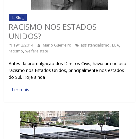
IL Blog
RACISMO NOS ESTADOS
UNIDOS?
19/12/2014
Mario Guerreiro
assistencialismo
,
EUA
,
racismo
,
welfare state
Antes da promulgação dos Direitos Civis, havia um odioso
racismo nos Estados Unidos, principalmente nos estados
do Sul. Hoje ainda
Ler mais