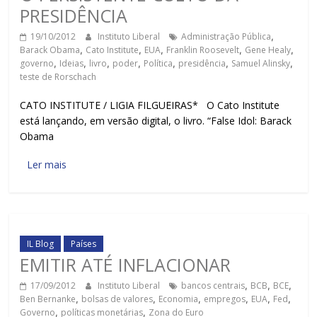
PRESIDÊNCIA
19/10/2012
Instituto Liberal
Administração Pública
,
Barack Obama
,
Cato Institute
,
EUA
,
Franklin Roosevelt
,
Gene Healy
,
governo
,
Ideias
,
livro
,
poder
,
Política
,
presidência
,
Samuel Alinsky
,
teste de Rorschach
CATO INSTITUTE / LIGIA FILGUEIRAS* O Cato Institute
está lançando, em versão digital, o livro. “False Idol: Barack
Obama
Ler mais
IL Blog
Países
EMITIR ATÉ INFLACIONAR
17/09/2012
Instituto Liberal
bancos centrais
,
BCB
,
BCE
,
Ben Bernanke
,
bolsas de valores
,
Economia
,
empregos
,
EUA
,
Fed
,
Governo
,
políticas monetárias
,
Zona do Euro