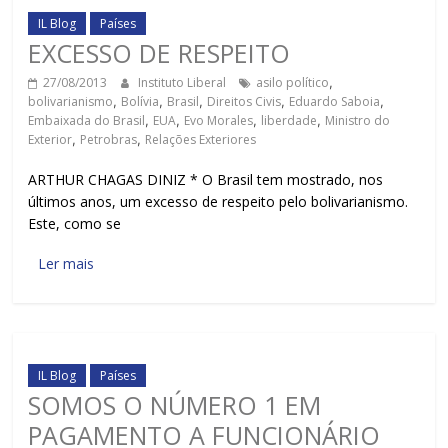
IL Blog
Países
EXCESSO DE RESPEITO
27/08/2013
Instituto Liberal
asilo político
,
bolivarianismo
,
Bolívia
,
Brasil
,
Direitos Civis
,
Eduardo Saboia
,
Embaixada do Brasil
,
EUA
,
Evo Morales
,
liberdade
,
Ministro do
Exterior
,
Petrobras
,
Relações Exteriores
ARTHUR CHAGAS DINIZ * O Brasil tem mostrado, nos
últimos anos, um excesso de respeito pelo bolivarianismo.
Este, como se
Ler mais
IL Blog
Países
SOMOS O NÚMERO 1 EM
PAGAMENTO A FUNCIONÁRIO