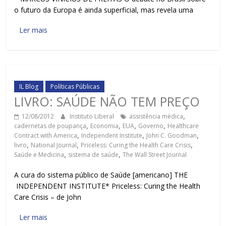
o futuro da Europa é ainda superficial, mas revela uma
Ler mais
IL Blog
Políticas Públicas
LIVRO: SAÚDE NÃO TEM PREÇO
12/08/2012
Instituto Liberal
assistência médica
,
cadernetas de poupança
,
Economia
,
EUA
,
Governo
,
Healthcare
Contract with America
,
Independent Institute
,
John C. Goodman
,
livro
,
National Journal
,
Priceless: Curing the Health Care Crisis
,
Saúde e Medicina
,
sistema de saúde
,
The Wall Street Journal
A cura do sistema público de Saúde [americano] THE
INDEPENDENT INSTITUTE* Priceless: Curing the Health
Care Crisis – de John
Ler mais