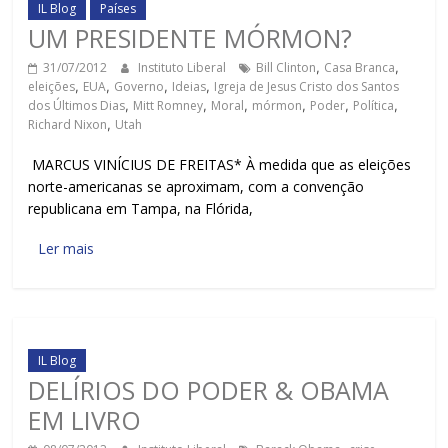
IL Blog
Países
UM PRESIDENTE MÓRMON?
31/07/2012
Instituto Liberal
Bill Clinton
,
Casa Branca
,
eleições
,
EUA
,
Governo
,
Ideias
,
Igreja de Jesus Cristo dos Santos
dos Últimos Dias
,
Mitt Romney
,
Moral
,
mórmon
,
Poder
,
Política
,
Richard Nixon
,
Utah
MARCUS VINÍCIUS DE FREITAS* À medida que as eleições
norte-americanas se aproximam, com a convenção
republicana em Tampa, na Flórida,
Ler mais
IL Blog
DELÍRIOS DO PODER & OBAMA
EM LIVRO