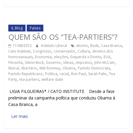
IL Blog
Países
QUEM SÃO OS “TEA-PARTIERS”?
11/08/2012
Instituto Liberal
aborto
,
Bush
,
Casa Branca
,
Cato Institute
,
Congresso
,
conservador
,
Cultura
,
direitos dos
homossexuais
,
Economia
,
eleições
,
Esquerda x Direita
,
EUA
,
Filosofia
,
Glenn Beck
,
Governo
,
Ideias
,
impostos
,
John McCain
,
liberal
,
libertário
,
Mitt Romney
,
Obama
,
Partido Democrata
,
Partido Republicano
,
Política
,
racial
,
Ron Paul
,
Sarah Palin
,
Tea
Party
,
tea-partiers
,
welfare state
LIGIA FILGUEIRAS* / CATO INSTITUTE Desde a fase
preliminar da campanha política que conduziu Obama à
Casa Branca, a
Ler mais