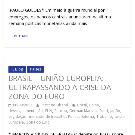
PAULO GUEDES* Em meio à guerra mundial por
empregos, os bancos centrais anunciaram na última
semana políticas monetárias ainda mais
Ler mais
IL Blog
Países
BRASIL – UNIÃO EUROPEIA:
ULTRAPASSANDO A CRISE DA
ZONA DO EURO
06/09/2012
Instituto Liberal
Brasil
,
China
,
desregulamentação
,
EUA
,
Europa
,
German Marshall Fund
,
Japão
,
Legislação
,
mercado de trabalho
,
Política Externa
,
Trabalho
,
União
Europeia
,
Zona do Euro
* MARCUS VINÍCIUS DE FREITAS O debate no Brasil sobre