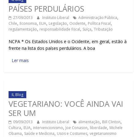
PAÍSES PERDULÁRIOS
27/09/2013
Instituto Liberal
Administração Pública
,
Chile
,
Economia
,
EUA
,
Legislação
,
Ocidente
,
Política Fiscal
,
regulamentação
,
responsabilidade fiscal
,
Suíça
,
Tributação
NCPA * Os Estados Unidos e o Ocidente, em geral, estão à
frente na lista dos países perdulários. A boa
Ler mais
IL Blog
VEGETARIANO: VOCÊ AINDA VAI
SER UM
09/09/2013
Instituto Liberal
alimentação
,
Bill Clinton
,
Cultura
,
EUA
,
intervencionismo
,
Joe Conason
,
liberdade
,
Michele
Obama
,
Saúde e Medicina
,
Usos e Costumes
,
vegetarianismo