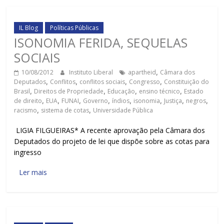
IL Blog
Políticas Públicas
ISONOMIA FERIDA, SEQUELAS
SOCIAIS
10/08/2012
Instituto Liberal
apartheid
,
Câmara dos
Deputados
,
Conflitos
,
conflitos sociais
,
Congresso
,
Constituição do
Brasil
,
Direitos de Propriedade
,
Educação
,
ensino técnico
,
Estado
de direito
,
EUA
,
FUNAI
,
Governo
,
índios
,
isonomia
,
Justiça
,
negros
,
racismo
,
sistema de cotas
,
Universidade Pública
LIGIA FILGUEIRAS* A recente aprovação pela Câmara dos
Deputados do projeto de lei que dispõe sobre as cotas para
ingresso
Ler mais