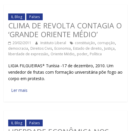
IL Blog
Países
CLIMA DE REVOLTA CONTAGIA O
‘GRANDE ORIENTE MÉDIO’
20/02/2011
Instituto Liberal
constituição
,
corrupção
,
democracia
,
Direitos Civis
,
Economia
,
Estado de direito
,
Justiça
,
liberdade de expressão
,
Oriente Médio
,
poder
,
Política
LIGIA FILGUEIRAS* Tunísia -17 de dezembro, 2010. Um
vendedor de frutas com formação universitária põe fogo ao
corpo em protesto.
Ler mais
IL Blog
Países