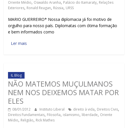
Oriente Médio
,
Oswaldo Aranha
,
Palácio do Itamaraty
,
Relações
Exteriores
,
Ronald Reagan
,
Rússia
,
URSS
MARIO GUERREIRO* Nossa diplomacia já foi motivo de
orgulho para nosso país. Diplomatas com ótima formação
e bem informados como
Ler mais
IL Blog
NÃO MATEMOS MUÇULMANOS
NEM NOS DEIXEMOS MATAR POR
ELES
08/01/2012
Instituto Liberal
direito à vida
,
Direitos Civis
,
Direitos Fundamentais
,
Filosofia
,
islamismo
,
liberdade
,
Oriente
Médio
,
Religião
,
Rick Mathes