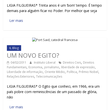
LIGIA FILGUEIRAS* Trinta anos é um ‘bom’ tempo. É tempo
demais para alguém ficar no Poder. Por melhor que seja
Ler mais
IL Blog
UM NOVO EGITO?
04/02/2011
Instituto Liberal
Direitos Civis
,
Direitos
Fundamentais
,
Economia
,
jornalismo
,
liberdade de expressão
,
Liberdade de informação
,
Oriente Médio
,
Política
,
Prêmio Nobel
,
Relações Exteriores
,
Telecomunicações
LIGIA FILGUEIRAS* O Egito que conheci, em 1966, era um
país pobre com reminiscências de um passado de glória,
não
Ler mais