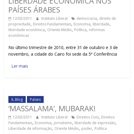
LIBERDADE ECONÔMICA NOS
PAÍSES ÁRABES
12/02/2011
Instituto Liberal
democracia
,
direito de
propriedade
,
Direitos Fundamentais
,
Economia
,
liberdade
,
liberdade econômica
,
Oriente Médio
,
Política
,
reformas
econômicas
No último trimestre de 2010, entre 31 de outubro e 3 de
novembro, a cidade do Cairo foi sede da 5ª Conferência
Ler mais
IL Blog
Países
‘MASSALAMA’, MUBARAK!
12/02/2011
Instituto Liberal
Direitos Civis
,
Direitos
Fundamentais
,
Economia
,
jornalismo
,
liberdade de expressão
,
Liberdade de informação
,
Oriente Médio
,
poder
,
Política