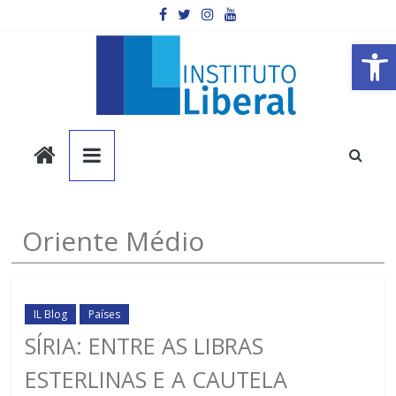
Pular
para
o
Barra de Ferramentas Aberta
conteúdo
Instituto
Liberal
Você
Oriente Médio
é
a
parte
mais
IL Blog
Países
importante
SÍRIA: ENTRE AS LIBRAS
da
ESTERLINAS E A CAUTELA
sociedade.