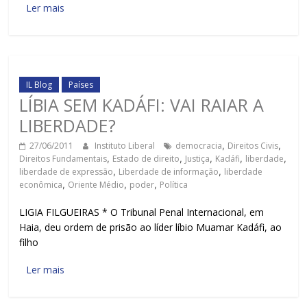
Ler mais
IL Blog
Países
LÍBIA SEM KADÁFI: VAI RAIAR A
LIBERDADE?
27/06/2011
Instituto Liberal
democracia
,
Direitos Civis
,
Direitos Fundamentais
,
Estado de direito
,
Justiça
,
Kadáfi
,
liberdade
,
liberdade de expressão
,
Liberdade de informação
,
liberdade
econômica
,
Oriente Médio
,
poder
,
Política
LIGIA FILGUEIRAS * O Tribunal Penal Internacional, em
Haia, deu ordem de prisão ao líder líbio Muamar Kadáfi, ao
filho
Ler mais