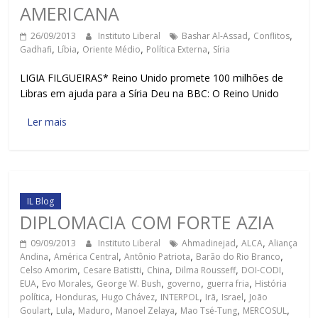
AMERICANA
26/09/2013
Instituto Liberal
Bashar Al-Assad
,
Conflitos
,
Gadhafi
,
Líbia
,
Oriente Médio
,
Política Externa
,
Síria
LIGIA FILGUEIRAS* Reino Unido promete 100 milhões de
Libras em ajuda para a Síria Deu na BBC: O Reino Unido
Ler mais
IL Blog
DIPLOMACIA COM FORTE AZIA
09/09/2013
Instituto Liberal
Ahmadinejad
,
ALCA
,
Aliança
Andina
,
América Central
,
Antônio Patriota
,
Barão do Rio Branco
,
Celso Amorim
,
Cesare Batistti
,
China
,
Dilma Rousseff
,
DOI-CODI
,
EUA
,
Evo Morales
,
George W. Bush
,
governo
,
guerra fria
,
História
política
,
Honduras
,
Hugo Chávez
,
INTERPOL
,
Irã
,
Israel
,
João
Goulart
,
Lula
,
Maduro
,
Manoel Zelaya
,
Mao Tsé-Tung
,
MERCOSUL
,