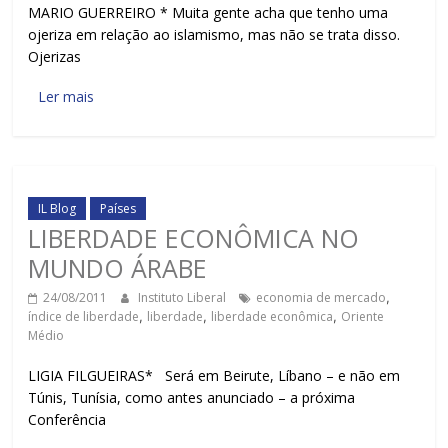
MARIO GUERREIRO * Muita gente acha que tenho uma
ojeriza em relação ao islamismo, mas não se trata disso.
Ojerizas
Ler mais
IL Blog
Países
LIBERDADE ECONÔMICA NO
MUNDO ÁRABE
24/08/2011
Instituto Liberal
economia de mercado
,
índice de liberdade
,
liberdade
,
liberdade econômica
,
Oriente
Médio
LIGIA FILGUEIRAS* Será em Beirute, Líbano – e não em
Túnis, Tunísia, como antes anunciado – a próxima
Conferência