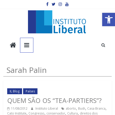
Pular
para
o
Barra de Ferramentas Aberta
conteúdo
Instituto
Liberal
Você
Sarah Palin
é
a
parte
mais
IL Blog
Países
importante
QUEM SÃO OS “TEA-PARTIERS”?
da
11/08/2012
Instituto Liberal
aborto
,
Bush
,
Casa Branca
,
sociedade.
Cato Institute
,
Congresso
,
conservador
,
Cultura
,
direitos dos