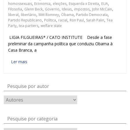
homossexuais
,
Economia
,
eleições
,
Esquerda x Direita
,
EUA
,
Filosofia
,
Glenn Beck
,
Governo
,
Ideias
,
impostos
,
John McCain
,
liberal
,
libertário
,
Mitt Romney
,
Obama
,
Partido Democrata
,
Partido Republicano
,
Política
,
racial
,
Ron Paul
,
Sarah Palin
,
Tea
Party
,
tea-partiers
,
welfare state
LIGIA FILGUEIRAS* / CATO INSTITUTE Desde a fase
preliminar da campanha política que conduziu Obama à
Casa Branca, a
Ler mais
Pesquise por autor
Pesquise por categoria