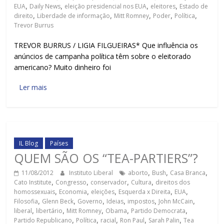
EUA
,
Daily News
,
eleição presidencial nos EUA
,
eleitores
,
Estado de
direito
,
Liberdade de informação
,
Mitt Romney
,
Poder
,
Política
,
Trevor Burrus
TREVOR BURRUS / LIGIA FILGUEIRAS* Que influência os
anúncios de campanha política têm sobre o eleitorado
americano? Muito dinheiro foi
Ler mais
IL Blog
Países
QUEM SÃO OS “TEA-PARTIERS”?
11/08/2012
Instituto Liberal
aborto
,
Bush
,
Casa Branca
,
Cato Institute
,
Congresso
,
conservador
,
Cultura
,
direitos dos
homossexuais
,
Economia
,
eleições
,
Esquerda x Direita
,
EUA
,
Filosofia
,
Glenn Beck
,
Governo
,
Ideias
,
impostos
,
John McCain
,
liberal
,
libertário
,
Mitt Romney
,
Obama
,
Partido Democrata
,
Partido Republicano
,
Política
,
racial
,
Ron Paul
,
Sarah Palin
,
Tea