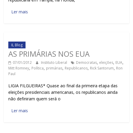
Ler mais
IL Blog
AS PRIMÁRIAS NOS EUA
07/01/2012
Instituto Liberal
Democratas
,
eleições
,
EUA
,
Mitt Romney
,
Política
,
primárias
,
Republicanos
,
Rick Santorum
,
Ron
Paul
LIGIA FILGUEIRAS* Quase ao final da primeira etapa das
eleições presidenciais americanas, os republicanos ainda
não definiram quem será o
Ler mais