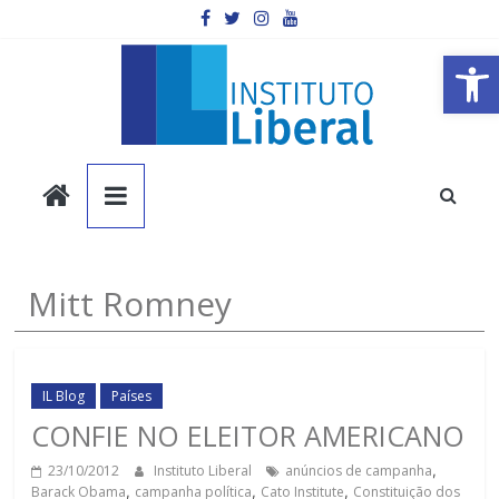
Pular
para
o
Barra de Ferramentas Aberta
conteúdo
Instituto
Liberal
Você
Mitt Romney
é
a
parte
mais
IL Blog
Países
importante
CONFIE NO ELEITOR AMERICANO
da
23/10/2012
Instituto Liberal
anúncios de campanha
,
sociedade.
Barack Obama
,
campanha política
,
Cato Institute
,
Constituição dos