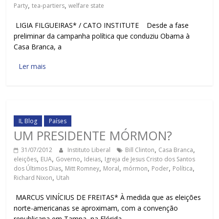
Party
,
tea-partiers
,
welfare state
LIGIA FILGUEIRAS* / CATO INSTITUTE Desde a fase
preliminar da campanha política que conduziu Obama à
Casa Branca, a
Ler mais
IL Blog
Países
UM PRESIDENTE MÓRMON?
31/07/2012
Instituto Liberal
Bill Clinton
,
Casa Branca
,
eleições
,
EUA
,
Governo
,
Ideias
,
Igreja de Jesus Cristo dos Santos
dos Últimos Dias
,
Mitt Romney
,
Moral
,
mórmon
,
Poder
,
Política
,
Richard Nixon
,
Utah
MARCUS VINÍCIUS DE FREITAS* À medida que as eleições
norte-americanas se aproximam, com a convenção
republicana em Tampa, na Flórida,