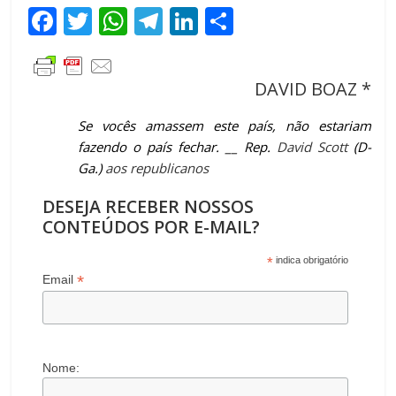
F
T
W
T
Li
C
ac
w
h
el
n
o
e
itt
at
e
k
m
DAVID BOAZ *
b
er
s
gr
e
p
o
A
a
dI
ar
Se vocês amassem este país, não estariam
fazendo o país fechar. __ Rep.
David Scott
(D-
o
p
m
n
til
Ga.)
aos republicanos
k
p
h
DESEJA RECEBER NOSSOS
ar
CONTEÚDOS POR E-MAIL?
*
indica obrigatório
*
Email
Nome: