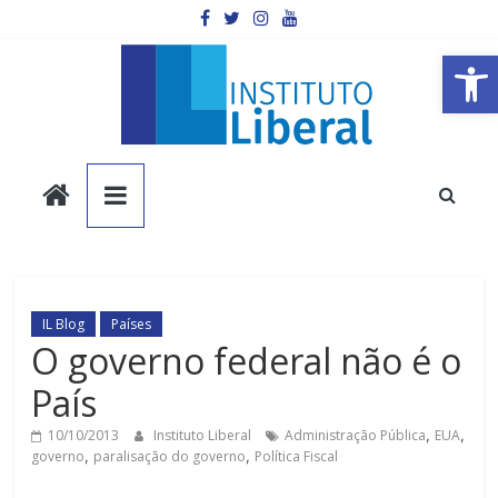
Pular
para
o
Barra de Ferramentas Aberta
conteúdo
Instituto
Liberal
Você
é
IL Blog
Países
a
O governo federal não é o
parte
País
mais
importante
10/10/2013
Instituto Liberal
Administração Pública
,
EUA
,
da
governo
,
paralisação do governo
,
Política Fiscal
sociedade.