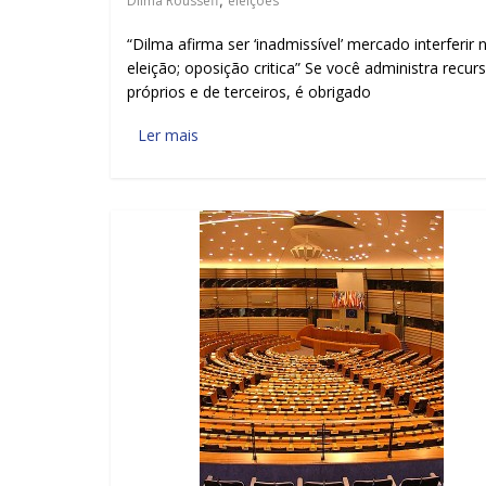
Dilma Rousseff
,
eleições
“Dilma afirma ser ‘inadmissível’ mercado interferir 
eleição; oposição critica” Se você administra recur
próprios e de terceiros, é obrigado
Ler mais