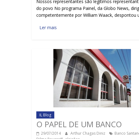
Nossos representantes são legítimos representan
do povo No programa Painel, da Globo News, diri
competentemente por William Waack, despontou
Ler mais
IL Blog
O PAPEL DE UM BANCO
29/07/2014
Arthur Chagas Diniz
Banco Santan