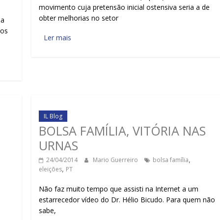
movimento cuja pretensão inicial ostensiva seria a de
obter melhorias no setor
na
sos
Ler mais
IL Blog
BOLSA FAMÍLIA, VITÓRIA NAS
URNAS
24/04/2014
Mario Guerreiro
bolsa família
,
eleições
,
PT
Não faz muito tempo que assisti na Internet a um
estarrecedor vídeo do Dr. Hélio Bicudo. Para quem não
sabe,