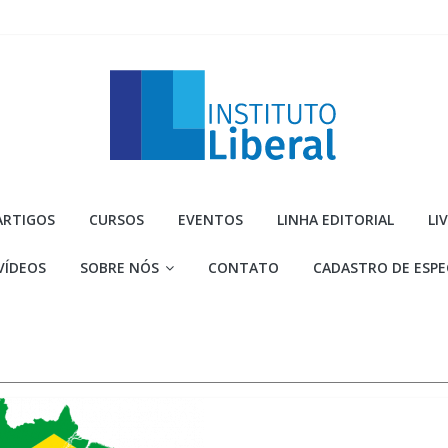
Instituto
ARTIGOS
CURSOS
EVENTOS
LINHA EDITORIAL
LI
Liberal
VÍDEOS
SOBRE NÓS
CONTATO
CADASTRO DE ESPE
Você
é
a
parte
mais
importante
da