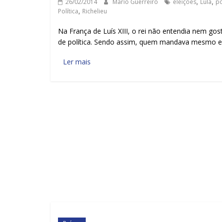
26/02/2014
Mario Guerreiro
eleições
,
Lula
,
p
Política
,
Richelieu
Na França de Luís XIII, o rei não entendia nem gos
de política. Sendo assim, quem mandava mesmo e
Ler mais