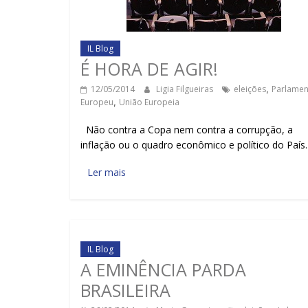
IL Blog
É HORA DE AGIR!
12/05/2014
Ligia Filgueiras
eleições
,
Parlamen
Europeu
,
União Europeia
Não contra a Copa nem contra a corrupção, a
inflação ou o quadro econômico e político do País
Ler mais
IL Blog
A EMINÊNCIA PARDA
BRASILEIRA