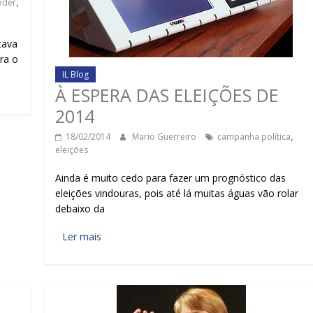
oder
,
tava
ra o
IL Blog
À ESPERA DAS ELEIÇÕES DE
2014
18/02/2014
Mario Guerreiro
campanha política
,
eleições
Ainda é muito cedo para fazer um prognóstico das
eleições vindouras, pois até lá muitas águas vão rolar
debaixo da
Ler mais