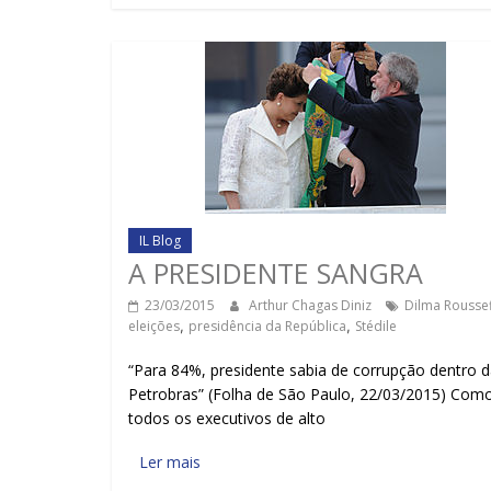
IL Blog
A PRESIDENTE SANGRA
23/03/2015
Arthur Chagas Diniz
Dilma Roussef
eleições
,
presidência da República
,
Stédile
“Para 84%, presidente sabia de corrupção dentro 
Petrobras” (Folha de São Paulo, 22/03/2015) Com
todos os executivos de alto
Ler mais