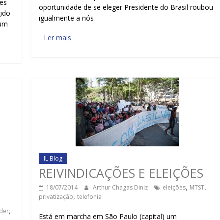
tes
oportunidade de se eleger Presidente do Brasil roubou
gido
igualmente a nós
 um
Ler mais
IL Blog
REIVINDICAÇÕES E ELEIÇÕES
18/07/2014
Arthur Chagas Diniz
eleições
,
MTST
,
privatização
,
telefonia
der
,
Está em marcha em São Paulo (capital) um