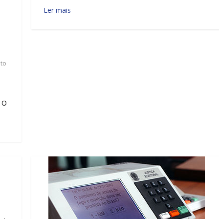
Ler mais
to
. O