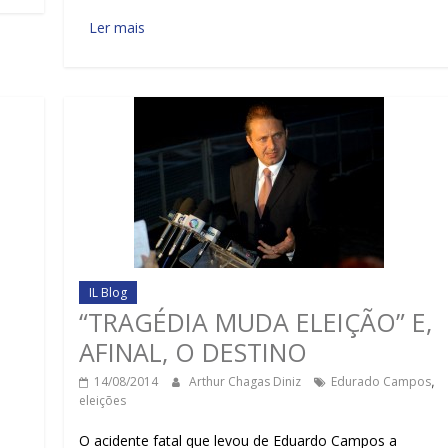
Ler mais
IL Blog
“TRAGÉDIA MUDA ELEIÇÃO” E,
AFINAL, O DESTINO
14/08/2014
Arthur Chagas Diniz
Edurado Campos
,
eleições
O acidente fatal que levou de Eduardo Campos a