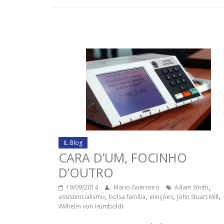
IL Blog
CARA D’UM, FOCINHO
D’OUTRO
19/09/2014
Mario Guerreiro
Adam Smith
,
assistencialismo
,
bolsa família
,
eleições
,
John Stuart Mill
,
Wilhelm von Humboldt