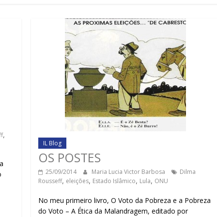
f
,
IL Blog
OS POSTES
da
25/09/2014
Maria Lucia Victor Barbosa
Dilma
o
Rousseff
,
eleições
,
Estado Islâmico
,
Lula
,
ONU
No meu primeiro livro, O Voto da Pobreza e a Pobreza
do Voto – A Ética da Malandragem, editado por