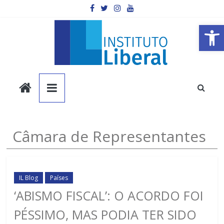
Pular
para
o
Barra de Ferramentas Aberta
conteúdo
Instituto
Liberal
Você
Câmara de Representantes
é
a
parte
mais
IL Blog
Países
importante
‘ABISMO FISCAL’: O ACORDO FOI
da
PÉSSIMO, MAS PODIA TER SIDO
sociedade.