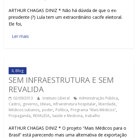
ARTHUR CHAGAS DINIZ * Não há dúvida de que o ex-
presidente (?) Lula tem um extraordinário cacife eleitoral.
Ele foi,
Ler mais
IL Blog
SEM INFRAESTRUTURA E SEM
REVALIDA
02/09/2013
Instituto Liberal
Administração Pública
,
Castro
,
governo
,
Ideias
,
infraestrutura hospitalar
,
liberdade
,
Médicos cubanos
,
poder
,
Política
,
Programa "Mais Médicos"
,
Propaganda
,
REVALIDA
,
Saúde e Medicina
,
trabalho
ARTHUR CHAGAS DINIZ * O projeto “Mais Médicos para o
Brasil” está parecendo mais uma alternativa de exportação