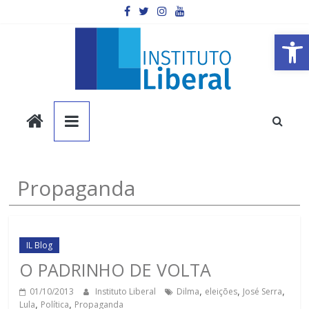
Pular
para
o
Barra de Ferramentas Aberta
conteúdo
Instituto
Liberal
Você
Propaganda
é
a
parte
mais
IL Blog
importante
O PADRINHO DE VOLTA
da
01/10/2013
Instituto Liberal
Dilma
,
eleições
,
José Serra
,
sociedade.
Lula
,
Política
,
Propaganda