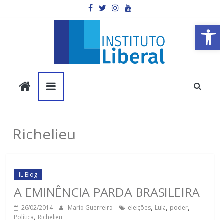
Pular
para
o
Barra de Ferramentas Aberta
conteúdo
Instituto
Liberal
Você
Richelieu
é
a
parte
mais
IL Blog
importante
A EMINÊNCIA PARDA BRASILEIRA
da
26/02/2014
Mario Guerreiro
eleições
,
Lula
,
poder
,
sociedade.
Política
,
Richelieu