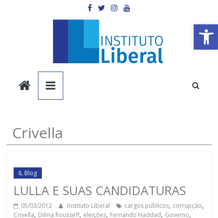
Pular
para
o
Barra de Ferramentas Aberta
conteúdo
Instituto
Liberal
Você
Crivella
é
a
parte
mais
IL Blog
importante
LULLA E SUAS CANDIDATURAS
da
05/03/2012
Instituto Liberal
cargos públicos
,
corrupção
,
sociedade.
Crivella
,
Dilma Rousseff
,
eleições
,
Fernando Haddad
,
Governo
,