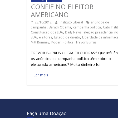
CONFIE NO ELEITOR
AMERICANO
23/10/2012
Instituto Liberal
anúncios de
campanha
,
Barack Obama
,
campanha política
,
Cato Insti
Constituição dos EUA
,
Daily News
,
eleição presidencial n
EUA
,
eleitores
,
Estado de direito
,
Liberdade de informaç
Mitt Romney
,
Poder
,
Política
,
Trevor Burrus
TREVOR BURRUS / LIGIA FILGUEIRAS* Que influên
os anúncios de campanha política têm sobre o
eleitorado americano? Muito dinheiro foi
Ler mais
Faça uma Doação