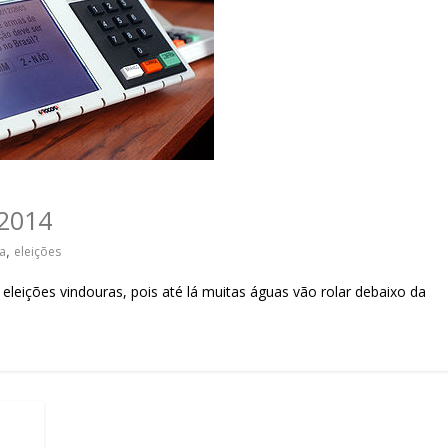
sociedade.
2014
a
,
eleições
eleições vindouras, pois até lá muitas águas vão rolar debaixo da