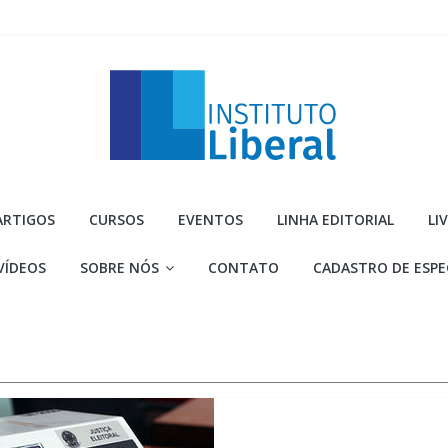
Instituto
ARTIGOS
CURSOS
EVENTOS
LINHA EDITORIAL
LI
Liberal
VÍDEOS
SOBRE NÓS
CONTATO
CADASTRO DE ESPE
Você
é
a
parte
mais
importante
da