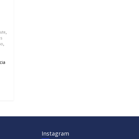
tute
,
os
ão
,
cia
Instagram