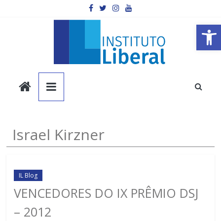
Pular
para
o
Barra de Ferramentas Aberta
conteúdo
Instituto
Liberal
Você
Israel Kirzner
é
a
parte
mais
IL Blog
importante
VENCEDORES DO IX PRÊMIO DSJ
da
– 2012
sociedade.