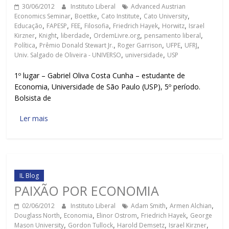
30/06/2012
Instituto Liberal
Advanced Austrian
Economics Seminar
,
Boettke
,
Cato Institute
,
Cato University
,
Educação
,
FAPESP
,
FEE
,
Filosofia
,
Friedrich Hayek
,
Horwitz
,
Israel
Kirzner
,
Knight
,
liberdade
,
OrdemLivre.org
,
pensamento liberal
,
Política
,
Prêmio Donald Stewart Jr.
,
Roger Garrison
,
UFPE
,
UFRJ
,
Univ. Salgado de Oliveira - UNIVERSO
,
universidade
,
USP
1º lugar – Gabriel Oliva Costa Cunha – estudante de
Economia, Universidade de São Paulo (USP), 5º período.
Bolsista de
Ler mais
IL Blog
PAIXÃO POR ECONOMIA
02/06/2012
Instituto Liberal
Adam Smith
,
Armen Alchian
,
Douglass North
,
Economia
,
Elinor Ostrom
,
Friedrich Hayek
,
George
Mason University
,
Gordon Tullock
,
Harold Demsetz
,
Israel Kirzner
,