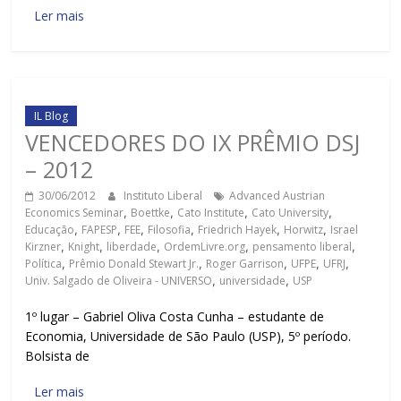
Ler mais
IL Blog
VENCEDORES DO IX PRÊMIO DSJ
– 2012
30/06/2012
Instituto Liberal
Advanced Austrian
Economics Seminar
,
Boettke
,
Cato Institute
,
Cato University
,
Educação
,
FAPESP
,
FEE
,
Filosofia
,
Friedrich Hayek
,
Horwitz
,
Israel
Kirzner
,
Knight
,
liberdade
,
OrdemLivre.org
,
pensamento liberal
,
Política
,
Prêmio Donald Stewart Jr.
,
Roger Garrison
,
UFPE
,
UFRJ
,
Univ. Salgado de Oliveira - UNIVERSO
,
universidade
,
USP
1º lugar – Gabriel Oliva Costa Cunha – estudante de
Economia, Universidade de São Paulo (USP), 5º período.
Bolsista de
Ler mais