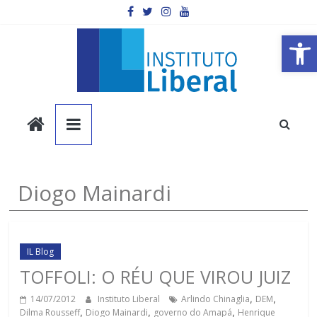
Pular
para
o
Barra de Ferramentas Aberta
conteúdo
Instituto
Liberal
Você
Diogo Mainardi
é
a
parte
mais
IL Blog
importante
TOFFOLI: O RÉU QUE VIROU JUIZ
da
14/07/2012
Instituto Liberal
Arlindo Chinaglia
,
DEM
,
sociedade.
Dilma Rousseff
,
Diogo Mainardi
,
governo do Amapá
,
Henrique