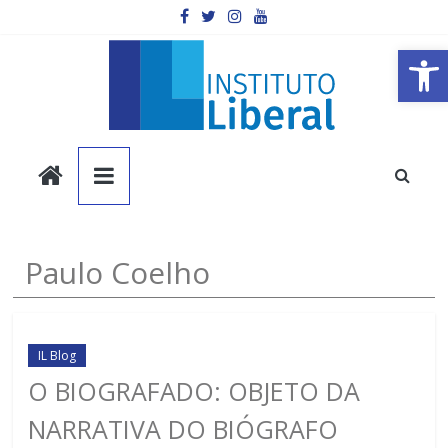
Pular
para
o
Barra de Ferramentas Aberta
conteúdo
Instituto
Liberal
Você
Paulo Coelho
é
a
parte
mais
IL Blog
importante
O BIOGRAFADO: OBJETO DA
da
NARRATIVA DO BIÓGRAFO
sociedade.