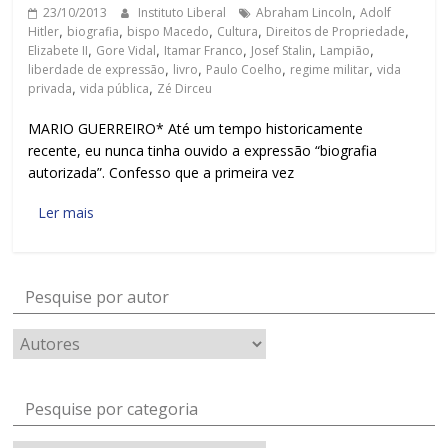
23/10/2013
Instituto Liberal
Abraham Lincoln
,
Adolf
Hitler
,
biografia
,
bispo Macedo
,
Cultura
,
Direitos de Propriedade
,
Elizabete II
,
Gore Vidal
,
Itamar Franco
,
Josef Stalin
,
Lampião
,
liberdade de expressão
,
livro
,
Paulo Coelho
,
regime militar
,
vida
privada
,
vida pública
,
Zé Dirceu
MARIO GUERREIRO* Até um tempo historicamente
recente, eu nunca tinha ouvido a expressão “biografia
autorizada”. Confesso que a primeira vez
Ler mais
Pesquise por autor
Pesquise por categoria