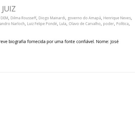
sociedade.
JUIZ
,
DEM
,
Dilma Rousseff
,
Diogo Mainardi
,
governo do Amapá
,
Henrique Neves
,
andro Narloch
,
Luiz Felipe Pondé
,
Lula
,
Olavo de Carvalho
,
poder
,
Política
,
ve biografia fornecida por uma fonte confiável. Nome: José