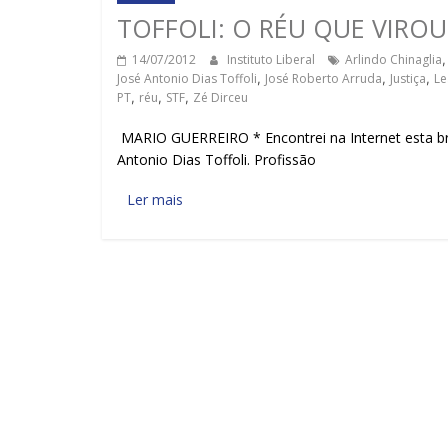
TOFFOLI: O RÉU QUE VIROU 
14/07/2012
Instituto Liberal
Arlindo Chinaglia
José Antonio Dias Toffoli
,
José Roberto Arruda
,
Justiça
,
Le
PT
,
réu
,
STF
,
Zé Dirceu
MARIO GUERREIRO * Encontrei na Internet esta bre
Antonio Dias Toffoli. Profissão
Ler mais