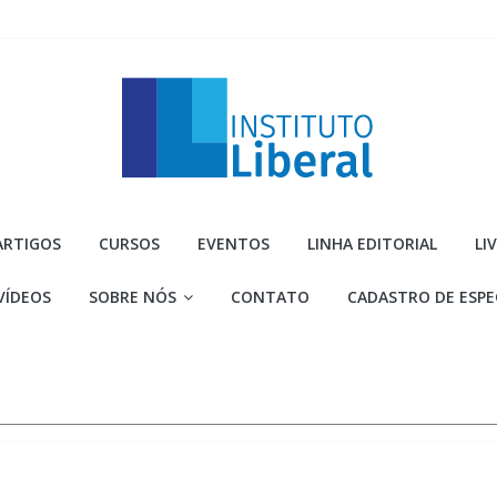
Instituto
ARTIGOS
CURSOS
EVENTOS
LINHA EDITORIAL
LI
Liberal
VÍDEOS
SOBRE NÓS
CONTATO
CADASTRO DE ESPE
Você
é
a
parte
mais
importante
da