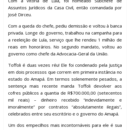
Com a vitória de Lula, foi nomeado Subchefe de
Assuntos Jurídicos da Casa Civil, então comandada por
José Dirceu.
Com a queda do chefe, pediu demissão e voltou à banca
privada. Longe do governo, trabalhou na campanha para
a reeleição de Lula, serviço que lhe rendeu 1 milhão de
reais em honorários. No segundo mandato, voltou ao
governo como chefe da Advocacia-Geral da União.
Toffoli é duas vezes réu! Ele foi condenado pela Justiça
em dois processos que correm em primeira instância no
estado do Amapá. Em termos solenemente pesados, a
sentença mais recente manda Toffoli devolver aos
cofres públicos a quantia de R$700.000,00 (setecentos
mil reais) – dinheiro recebido “indevidamente e
imoralmente” por contratos “absolutamente ilegais”,
celebrados entre seu escritório e o governo do Amapá.
Um dos empecilhos mais incontornáveis para ele é sua