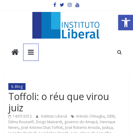
Pular
para
o
Barra de Ferramentas Aberta
conteúdo
Instituto
Liberal
Você
é
IL Blog
a
Toffoli: o réu que virou
parte
juiz
mais
importante
14/07/2012
Instituto Liberal
Arlindo Chinaglia
,
DEM
,
da
Dilma Rousseff
,
Diogo Mainardi
,
governo do Amapá
,
Henrique
sociedade.
Neves
,
José Antonio Dias Toffoli
,
José Roberto Arruda
,
Justiça
,