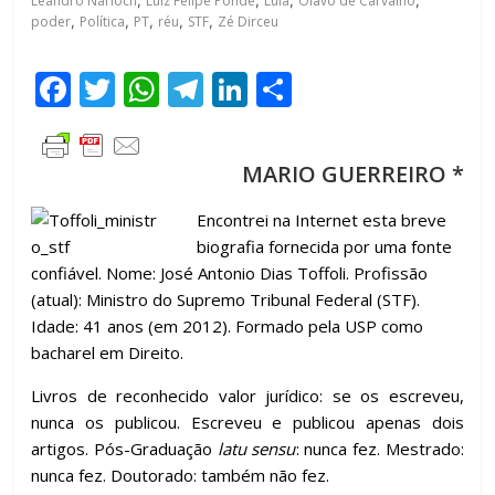
Leandro Narloch
,
Luiz Felipe Pondé
,
Lula
,
Olavo de Carvalho
,
poder
,
Política
,
PT
,
réu
,
STF
,
Zé Dirceu
F
T
W
T
Li
C
ac
w
h
el
n
o
e
itt
at
e
k
m
MARIO GUERREIRO
*
b
er
s
gr
e
p
o
A
a
dI
ar
Encontrei na Internet esta breve
biografia fornecida por uma fonte
o
p
m
n
til
confiável. Nome: José Antonio Dias Toffoli. Profissão
k
p
h
(atual): Ministro do Supremo Tribunal Federal (STF).
ar
Idade: 41 anos (em 2012). Formado pela USP como
bacharel em Direito.
Livros de reconhecido valor jurídico: se os escreveu,
nunca os publicou. Escreveu e publicou apenas dois
artigos. Pós-Graduação
latu sensu
: nunca fez. Mestrado:
nunca fez. Doutorado: também não fez.