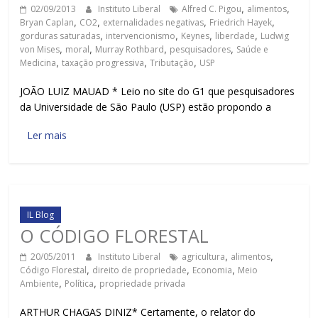
02/09/2013
Instituto Liberal
Alfred C. Pigou
,
alimentos
,
Bryan Caplan
,
CO2
,
externalidades negativas
,
Friedrich Hayek
,
gorduras saturadas
,
intervencionismo
,
Keynes
,
liberdade
,
Ludwig
von Mises
,
moral
,
Murray Rothbard
,
pesquisadores
,
Saúde e
Medicina
,
taxação progressiva
,
Tributação
,
USP
JOÃO LUIZ MAUAD * Leio no site do G1 que pesquisadores
da Universidade de São Paulo (USP) estão propondo a
Ler mais
IL Blog
O CÓDIGO FLORESTAL
20/05/2011
Instituto Liberal
agricultura
,
alimentos
,
Código Florestal
,
direito de propriedade
,
Economia
,
Meio
Ambiente
,
Política
,
propriedade privada
ARTHUR CHAGAS DINIZ* Certamente, o relator do