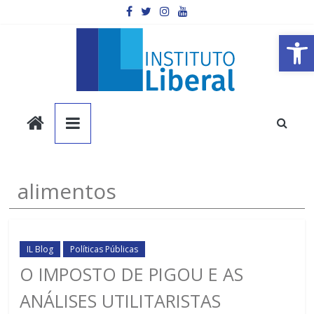
Pular
para
o
Barra de Ferramentas Aberta
conteúdo
Instituto
Liberal
Você
alimentos
é
a
parte
mais
IL Blog
Políticas Públicas
importante
O IMPOSTO DE PIGOU E AS
da
ANÁLISES UTILITARISTAS
sociedade.