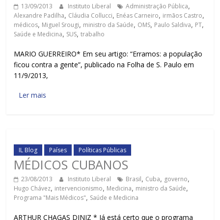
13/09/2013
Instituto Liberal
Administração Pública
,
Alexandre Padilha
,
Cláudia Collucci
,
Enéas Carneiro
,
irmãos Castro
,
médicos
,
Miguel Srougi
,
ministro da Saúde
,
OMS
,
Paulo Saldiva
,
PT
,
Saúde e Medicina
,
SUS
,
trabalho
MARIO GUERREIRO* Em seu artigo: “Erramos: a população
ficou contra a gente”, publicado na Folha de S. Paulo em
11/9/2013,
Ler mais
IL Blog
Países
Políticas Públicas
MÉDICOS CUBANOS
23/08/2013
Instituto Liberal
Brasil
,
Cuba
,
governo
,
Hugo Chávez
,
intervencionismo
,
Medicina
,
ministro da Saúde
,
Programa "Mais Médicos"
,
Saúde e Medicina
ARTHUR CHAGAS DINIZ * Já está certo que o programa