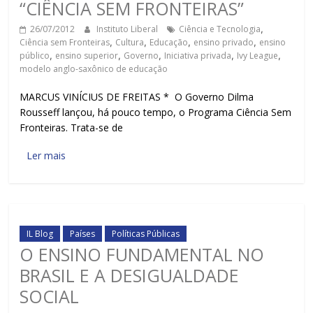
“CIÊNCIA SEM FRONTEIRAS”
26/07/2012
Instituto Liberal
Ciência e Tecnologia
,
Ciência sem Fronteiras
,
Cultura
,
Educação
,
ensino privado
,
ensino
público
,
ensino superior
,
Governo
,
Iniciativa privada
,
Ivy League
,
modelo anglo-saxônico de educação
MARCUS VINÍCIUS DE FREITAS * O Governo Dilma
Rousseff lançou, há pouco tempo, o Programa Ciência Sem
Fronteiras. Trata-se de
Ler mais
IL Blog
Países
Políticas Públicas
O ENSINO FUNDAMENTAL NO
BRASIL E A DESIGUALDADE
SOCIAL