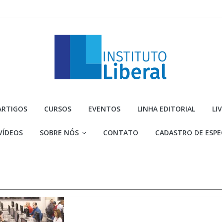
Instituto
ARTIGOS
CURSOS
EVENTOS
LINHA EDITORIAL
LI
Liberal
VÍDEOS
SOBRE NÓS
CONTATO
CADASTRO DE ESPE
Você
é
a
parte
mais
importante
da