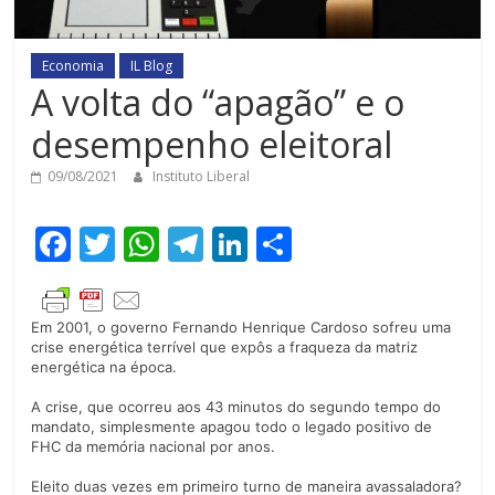
Economia
IL Blog
A volta do “apagão” e o
desempenho eleitoral
09/08/2021
Instituto Liberal
F
T
W
T
Li
C
ac
w
h
el
n
o
e
itt
at
e
k
m
Em 2001, o governo Fernando Henrique Cardoso sofreu uma
b
er
s
gr
e
p
crise energética terrível que expôs a fraqueza da matriz
energética na época.
o
A
a
dI
ar
o
p
m
n
til
A crise, que ocorreu aos 43 minutos do segundo tempo do
mandato, simplesmente apagou todo o legado positivo de
k
p
h
FHC da memória nacional por anos.
ar
Eleito duas vezes em primeiro turno de maneira avassaladora?