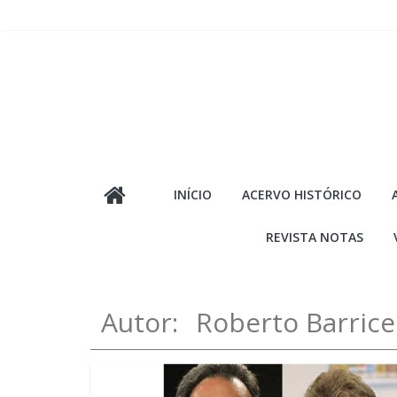
Pular
para
o
conteúdo
INÍCIO
ACERVO HISTÓRICO
REVISTA NOTAS
Autor:
Roberto Barricel