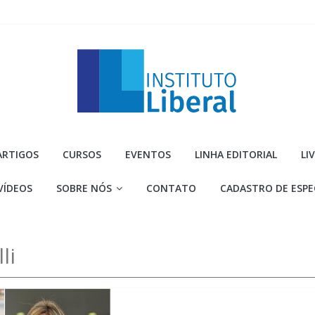
Instituto
ARTIGOS
CURSOS
EVENTOS
LINHA EDITORIAL
LI
Liberal
VÍDEOS
SOBRE NÓS
CONTATO
CADASTRO DE ESPE
Você
é
a
li
parte
mais
importante
da