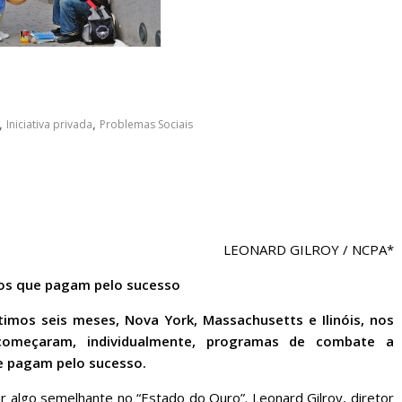
sociedade.
,
Iniciativa privada
,
Problemas Sociais
LEONARD GILROY / NCPA*
tos que pagam pelo sucesso
timos seis meses, Nova York, Massachusetts e Ilinóis, nos
começaram, individualmente, programas de combate a
e pagam pelo sucesso.
r algo semelhante no “Estado do Ouro”. Leonard Gilroy, diretor