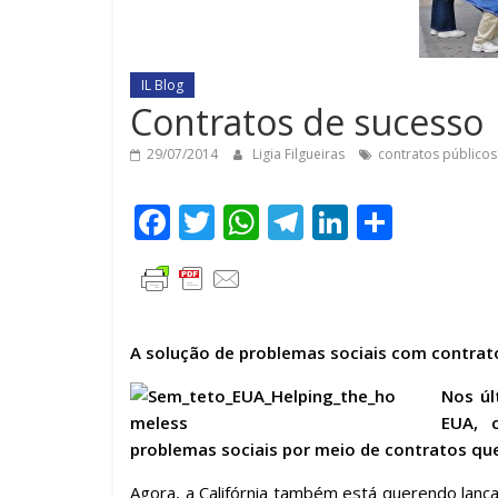
IL Blog
Contratos de sucesso
29/07/2014
Ligia Filgueiras
contratos públicos
F
T
W
T
Li
C
ac
w
h
el
n
o
e
itt
at
e
k
m
b
er
s
gr
e
p
o
A
a
dI
ar
A solução de problemas sociais com contra
o
p
m
n
til
Nos úl
k
p
h
EUA, 
problemas sociais por meio de contratos qu
ar
Agora, a Califórnia também está querendo lança