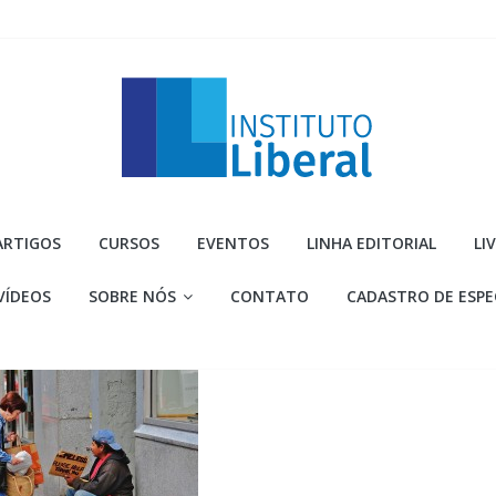
Instituto
ARTIGOS
CURSOS
EVENTOS
LINHA EDITORIAL
LI
Liberal
VÍDEOS
SOBRE NÓS
CONTATO
CADASTRO DE ESPE
Você
é
a
parte
mais
importante
da