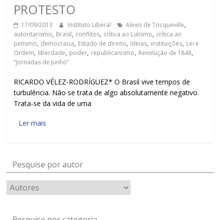
PROTESTO
17/09/2013
Instituto Liberal
Alexis de Tocqueville
,
autoritarismo
,
Brasil
,
conflitos
,
crítica ao Lulismo
,
crítica ao
petismo
,
democracia
,
Estado de direito
,
Ideias
,
instituições
,
Lei e
Ordem
,
liberdade
,
poder
,
republicanismo
,
Revolução de 1848
,
“Jornadas de Junho”
RICARDO VÉLEZ-RODRÍGUEZ* O Brasil vive tempos de
turbulência. Não se trata de algo absolutamente negativo.
Trata-se da vida de uma
Ler mais
Pesquise por autor
Pesquise por categoria