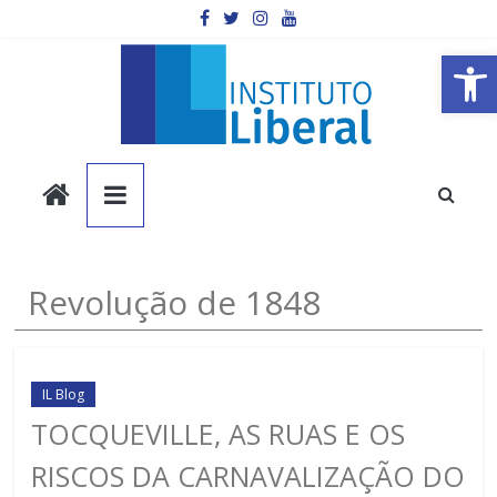
Pular
para
o
Barra de Ferramentas Aberta
conteúdo
Instituto
Liberal
Você
Revolução de 1848
é
a
parte
mais
IL Blog
importante
TOCQUEVILLE, AS RUAS E OS
da
RISCOS DA CARNAVALIZAÇÃO DO
sociedade.