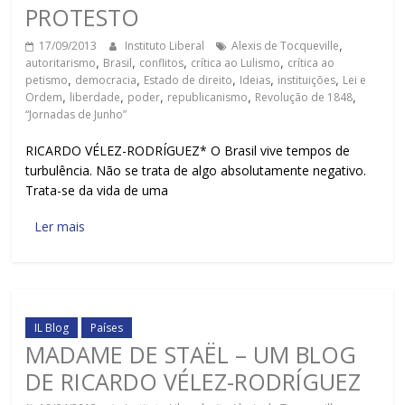
PROTESTO
17/09/2013
Instituto Liberal
Alexis de Tocqueville
,
autoritarismo
,
Brasil
,
conflitos
,
crítica ao Lulismo
,
crítica ao
petismo
,
democracia
,
Estado de direito
,
Ideias
,
instituições
,
Lei e
Ordem
,
liberdade
,
poder
,
republicanismo
,
Revolução de 1848
,
“Jornadas de Junho”
RICARDO VÉLEZ-RODRÍGUEZ* O Brasil vive tempos de
turbulência. Não se trata de algo absolutamente negativo.
Trata-se da vida de uma
Ler mais
IL Blog
Países
MADAME DE STAËL – UM BLOG
DE RICARDO VÉLEZ-RODRÍGUEZ