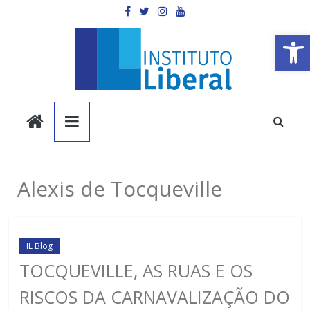
Pular
para
o
Barra de Ferramentas Aberta
conteúdo
Instituto
Liberal
Você
Alexis de Tocqueville
é
a
parte
mais
IL Blog
importante
TOCQUEVILLE, AS RUAS E OS
da
RISCOS DA CARNAVALIZAÇÃO DO
sociedade.