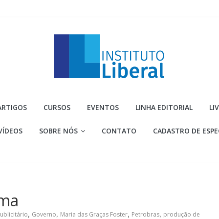
Instituto
ARTIGOS
CURSOS
EVENTOS
LINHA EDITORIAL
LI
Liberal
VÍDEOS
SOBRE NÓS
CONTATO
CADASTRO DE ESPE
Você
é
a
parte
mais
uma
importante
da
ublicitário
,
Governo
,
Maria das Graças Foster
,
Petrobras
,
produção de