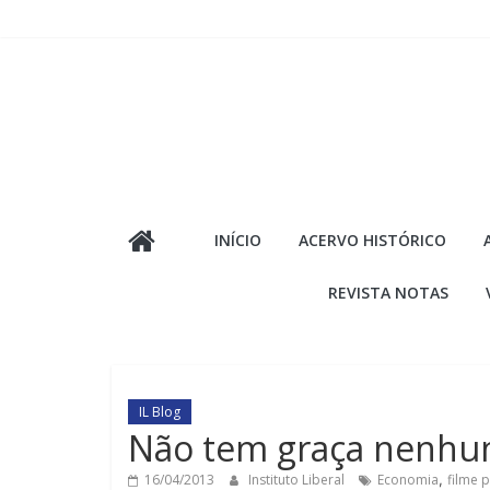
Pular
para
o
conteúdo
INÍCIO
ACERVO HISTÓRICO
REVISTA NOTAS
IL Blog
Não tem graça nenh
16/04/2013
Instituto Liberal
Economia
,
filme p