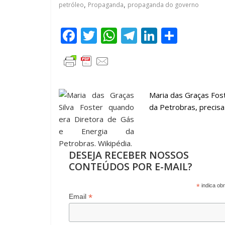
petróleo
,
Propaganda
,
propaganda do governo
F
T
W
T
Li
C
ac
w
h
el
n
o
e
itt
at
e
k
m
b
er
s
gr
e
p
o
A
a
dI
ar
Maria das Graças Fos
da Petrobras, precisa
o
p
m
n
til
k
p
h
ar
DESEJA RECEBER NOSSOS
CONTEÚDOS POR E-MAIL?
*
indica obr
*
Email