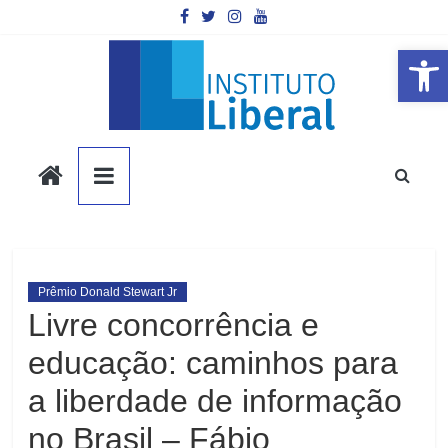
Pular
para
o
Barra de Ferramentas Aberta
conteúdo
Instituto
Liberal
Você
é
Prêmio Donald Stewart Jr
a
Livre concorrência e
parte
educação: caminhos para
mais
importante
a liberdade de informação
da
sociedade.
no Brasil – Fábio