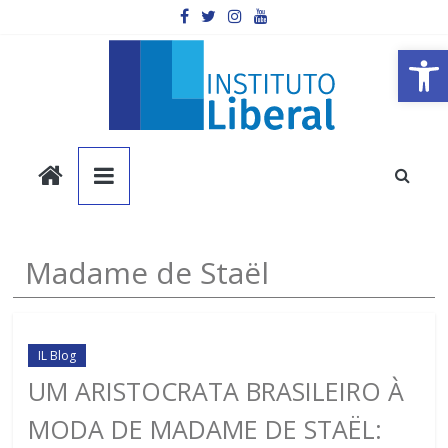
Pular
para
o
Barra de Ferramentas Aberta
conteúdo
Instituto
Liberal
Você
Madame de Staël
é
a
parte
mais
IL Blog
importante
UM ARISTOCRATA BRASILEIRO À
da
MODA DE MADAME DE STAËL:
sociedade.