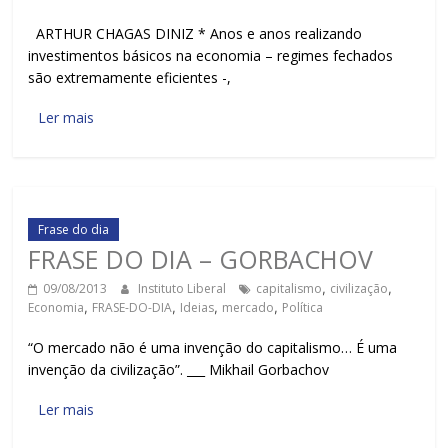
ARTHUR CHAGAS DINIZ * Anos e anos realizando
investimentos básicos na economia – regimes fechados
são extremamente eficientes -,
Ler mais
Frase do dia
FRASE DO DIA – GORBACHOV
09/08/2013
Instituto Liberal
capitalismo
,
civilização
,
Economia
,
FRASE-DO-DIA
,
Ideias
,
mercado
,
Política
“O mercado não é uma invenção do capitalismo… É uma
invenção da civilização”. ___ Mikhail Gorbachov
Ler mais