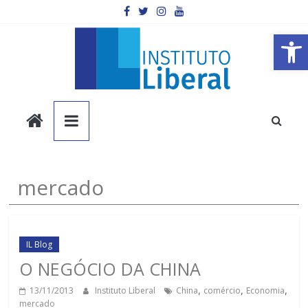
Pular
para
o
Barra de Ferramentas Aberta
conteúdo
Instituto
Liberal
Você
mercado
é
a
parte
mais
IL Blog
importante
O NEGÓCIO DA CHINA
da
13/11/2013
Instituto Liberal
China
,
comércio
,
Economia
,
sociedade.
mercado