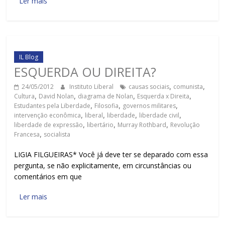
Ler mais
IL Blog
ESQUERDA OU DIREITA?
24/05/2012
Instituto Liberal
causas sociais
,
comunista
,
Cultura
,
David Nolan
,
diagrama de Nolan
,
Esquerda x Direita
,
Estudantes pela Liberdade
,
Filosofia
,
governos militares
,
intervenção econômica
,
liberal
,
liberdade
,
liberdade civil
,
liberdade de expressão
,
libertário
,
Murray Rothbard
,
Revolução
Francesa
,
socialista
LIGIA FILGUEIRAS* Você já deve ter se deparado com essa
pergunta, se não explicitamente, em circunstâncias ou
comentários em que
Ler mais