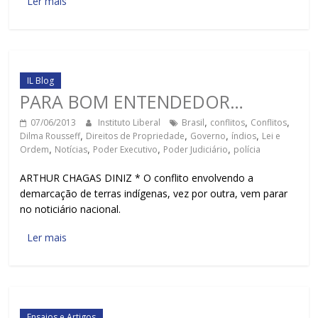
Ler mais
IL Blog
PARA BOM ENTENDEDOR…
07/06/2013
Instituto Liberal
Brasil
,
conflitos
,
Conflitos
,
Dilma Rousseff
,
Direitos de Propriedade
,
Governo
,
índios
,
Lei e
Ordem
,
Notícias
,
Poder Executivo
,
Poder Judiciário
,
polícia
ARTHUR CHAGAS DINIZ * O conflito envolvendo a
demarcação de terras indígenas, vez por outra, vem parar
no noticiário nacional.
Ler mais
Ensaios e Artigos