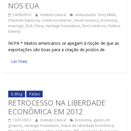
NOS EUA
24/09/2012
Instituto Liberal
Ambassador Terry Miller
,
Charlotte Espinoza
,
comércio exterior
,
Derek Scissors
,
Economia
,
emprego
,
EUA-China
,
Heritage Foundation
,
livre comércio
,
Política
Externa
NCPA * Muitos americanos se apegam à noção de que as
exportações são boas para a criação de postos de
Ler mais
IL Blog
Países
RETROCESSO NA LIBERDADE
ECONÔMICA EM 2012
13/01/2012
Instituto Liberal
Economia
,
gastos do
governo
,
Heritage Foundation
,
Índice de Liberdade Econômica
,