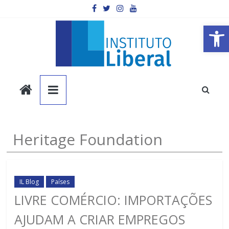
Pular
para
o
Barra de Ferramentas Aberta
conteúdo
Instituto
Liberal
Você
Heritage Foundation
é
a
parte
mais
IL Blog
Países
importante
LIVRE COMÉRCIO: IMPORTAÇÕES
da
AJUDAM A CRIAR EMPREGOS
sociedade.