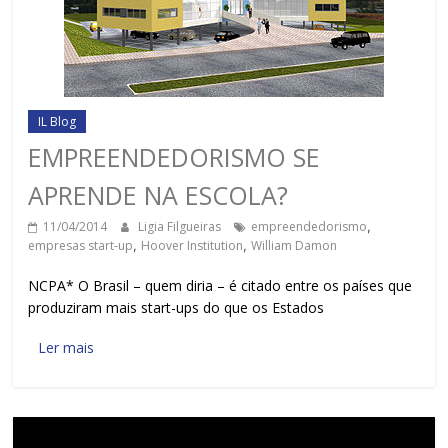
IL Blog
EMPREENDEDORISMO SE
APRENDE NA ESCOLA?
11/04/2014
Ligia Filgueiras
empreendedorismo
,
empresas start-up
,
Hoover Institution
,
William Damon
NCPA* O Brasil – quem diria – é citado entre os países que
produziram mais start-ups do que os Estados
Ler mais