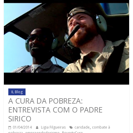
IL Blog
A CURA DA POBREZA:
ENTREVISTA COM O PADRE
SIRICO
01/04/2014
Ligia Filgueiras
caridade
,
combate à
pobreza
,
empreendedorismo
,
PovertyCure