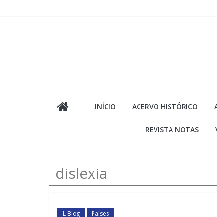
Pular
para
o
conteúdo
INÍCIO
ACERVO HISTÓRICO
REVISTA NOTAS
dislexia
IL Blog
Países