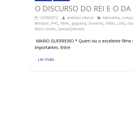
O DISCURSO DO REI E O DA
13/09/2012
Instituto Liberal
Alemanha
,
compan
Windsor
,
FHC
,
filme
,
gagueira
,
Governo
,
Hitler
,
Lulla
,
na
Reino Unido
,
Samuel Johnson
MARIO GUERREIRO * Quem viu o excelente filme O 
importantes. Entre
Ler mais