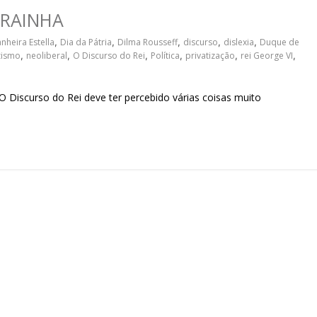
sociedade.
 RAINHA
heira Estella
,
Dia da Pátria
,
Dilma Rousseff
,
discurso
,
dislexia
,
Duque de
zismo
,
neoliberal
,
O Discurso do Rei
,
Política
,
privatização
,
rei George VI
,
Discurso do Rei deve ter percebido várias coisas muito