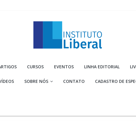
Instituto
ARTIGOS
CURSOS
EVENTOS
LINHA EDITORIAL
LI
Liberal
VÍDEOS
SOBRE NÓS
CONTATO
CADASTRO DE ESPE
Você
é
a
parte
mais
importante
da