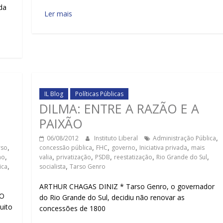
da
Ler mais
IL Blog
Políticas Públicas
DILMA: ENTRE A RAZÃO E A
PAIXÃO
06/08/2012
Instituto Liberal
Administração Pública
,
rso
,
concessão pública
,
FHC
,
governo
,
Iniciativa privada
,
mais
no
,
valia
,
privatização
,
PSDB
,
reestatização
,
Rio Grande do Sul
,
ica
,
socialista
,
Tarso Genro
ARTHUR CHAGAS DINIZ * Tarso Genro, o governador
 O
do Rio Grande do Sul, decidiu não renovar as
uito
concessões de 1800