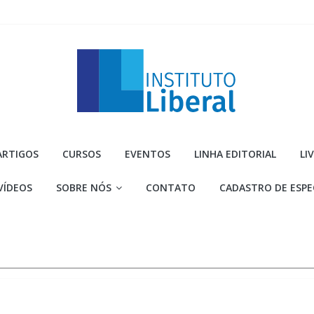
Instituto
ARTIGOS
CURSOS
EVENTOS
LINHA EDITORIAL
LI
Liberal
VÍDEOS
SOBRE NÓS
CONTATO
CADASTRO DE ESPE
Você
é
a
parte
mais
importante
da