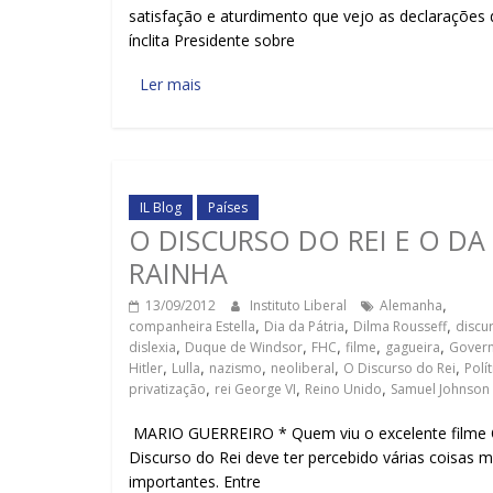
satisfação e aturdimento que vejo as declarações 
ínclita Presidente sobre
Ler mais
IL Blog
Países
O DISCURSO DO REI E O DA
RAINHA
13/09/2012
Instituto Liberal
Alemanha
,
companheira Estella
,
Dia da Pátria
,
Dilma Rousseff
,
discu
dislexia
,
Duque de Windsor
,
FHC
,
filme
,
gagueira
,
Gover
Hitler
,
Lulla
,
nazismo
,
neoliberal
,
O Discurso do Rei
,
Polít
privatização
,
rei George VI
,
Reino Unido
,
Samuel Johnson
MARIO GUERREIRO * Quem viu o excelente filme
Discurso do Rei deve ter percebido várias coisas m
importantes. Entre