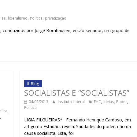
sociedade.
eias
,
liberalismo
,
Política
,
privatização
onduzidos por Jorge Bornhausen, então senador, um grupo de
IL Blog
SOCIALISTAS E “SOCIALISTAS”
04/02/2013
Instituto Liberal
FHC
,
Ideias
,
Poder
,
Política
lica
,
,
LIGIA FILGUEIRAS* Fernando Henrique Cardoso, em
artigo no Estadão, revela: Saudades do poder, não da
causa socialista. Esta, foi