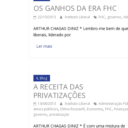
OS GANHOS DA ERA FHC
22/10/2013
Instituto Liberal
FHC
,
governo
,
Id
ARTHUR CHAGAS DINIZ * Lembro-me bem de que, c
liberais, liderado por
Ler mais
IL Blog
A RECEITA DAS
PRIVATIZAÇÕES
14/06/2013
Instituto Liberal
Administração Púb
ativos públicos
,
Dilma Rousseff
,
Economia
,
FHC
,
Finanças
governo
,
privatização
ARTHUR CHAGAS DINIZ * É com uma mistura de