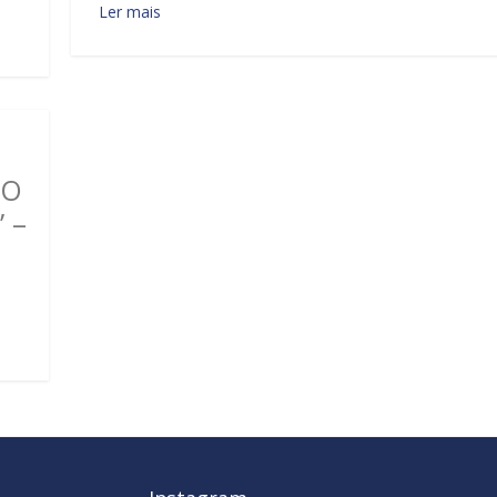
Ler mais
TO
 –