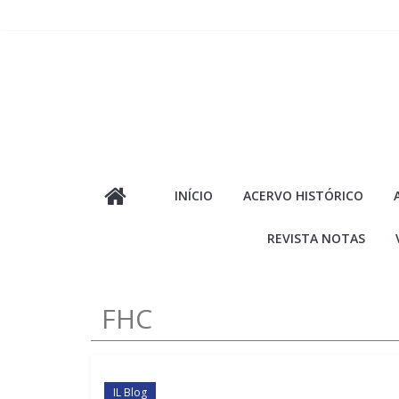
Pular
para
o
conteúdo
INÍCIO
ACERVO HISTÓRICO
REVISTA NOTAS
FHC
IL Blog