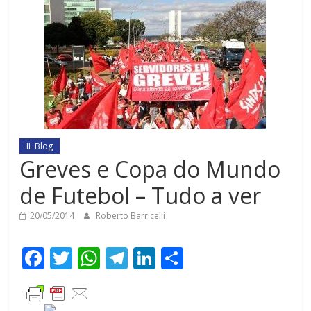
IL Blog
Greves e Copa do Mundo
de Futebol – Tudo a ver
20/05/2014
Roberto Barricelli
F
T
W
T
Li
C
ac
w
h
el
n
o
e
itt
at
e
k
m