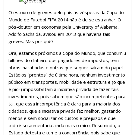
b
er
s
gr
e
p
o
A
a
dI
ar
O estouro de greves pelo país às vésperas da Copa do
Mundo de Futebol FIFA 2014 não é de se estranhar. O
o
p
m
n
til
pós-doutor em economia pela University of Alabama,
k
p
h
Adolfo Sachsida, avisou em 2013 que haveria tais
ar
greves. Mas por quê?
Ora, estamos próximos à Copa do Mundo, que consumiu
bilhões do dinheiro dos pagadores de impostos, tem
obras inacabadas e outras que sequer saíram do papel,
Estádios “prontos” de última hora, nenhum investimento
público em transportes, mobilidade e estrutura e (o que
é pior) impossibilitam a iniciativa privada de fazer tais
investimentos, pois sabem que são incompetentes para
tal, que essa incompetência é clara para a maioria dos
cidadãos, que a iniciativa privada faz melhor, gastando
menos e sem socializar os custos e prejuízos e que
tudo isso aumentaria ainda mais o mico. Resumindo, o
Estado detesta e teme a concorrência, pois sabe que